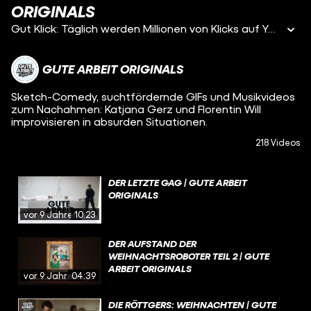
RIGINALS
Gut Klick: Täglich werden Millionen von Klicks auf YouTube generiert. Dass diese sogar professionell produziert werden, wissen jedoch nur die Wenigsten. #GuteArbeit
GUTE ARBEIT ORIGINALS
Sketch-Comedy, suchtfördernde GIFs und Musikvideos
zum Nachahmen: Katjana Gerz und Florentin Will
improvisieren in absurden Situationen.
218 Videos
DER LETZTE GAG | GUTE ARBEIT
ORIGINALS
vor 9 Jahren
10:23
DER AUFSTAND DER
WEIHNACHTSROBOTER TEIL 2 | GUTE
ARBEIT ORIGINALS
vor 9 Jahren
04:39
DIE RÖTTGERS: WEIHNACHTEN | GUTE