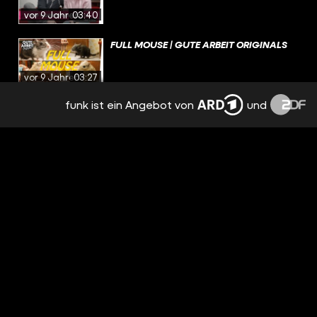
vor 9 Jahren
03:40
FULL MOUSE | GUTE ARBEIT ORIGINALS
vor 9 Jahren
03:27
funk ist ein Angebot von
und
CHEFSACHE PT. 7 – DIE SACHE MIT DEM
LAUNCH | GUTE ARBEIT ORIGINALS
vor 9 Jahren
04:22
DAS WICHTEL-DEBAKEL | GUTE ARBEIT
ORIGINALS
vor 9 Jahren
03:50
LIFE OF KATJA: DIE COUCH | GUTE ARBEIT
ORIGINALS
vor 9 Jahren
04:37
ARMLEHNE 2 GO: RELOADED | GUTE
ARBEIT SNACKS