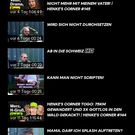
NICHT MEHR MIT MEINEM VATER! |
HENKE'S CORNER #145
vor 4 Tagen
1:06:49
WIRD SICH NICHT DURCHSETZEN
vor 6 Tagen
00:24
AB IN DIE SCHWEIZ 🇨🇭
vor 7 Tagen
00:22
KANN MAN NICHT SCRIPTEN!
vor 11 Tagen
00:25
HENKE'S CORNER TOGO: 75KM
GEWANDERT UND 3X GOTTLOS IN DEN
WALD GEKACKT! | HENKE'S CORNER #144
vor 11 Tagen
1:15:46
MAMA, DARF ICH SPLASH AUFTRETEN?