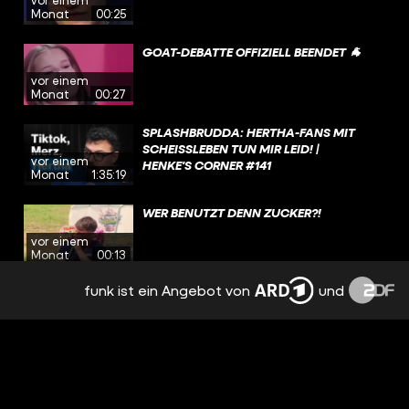
Monat
00:25
GOAT-DEBATTE OFFIZIELL BEENDET 🐐
vor einem
Monat
00:27
SPLASHBRUDDA: HERTHA-FANS MIT
SCHEISSLEBEN TUN MIR LEID! | H
vor einem
ENKE'S CORNER #141
Monat
1:35:19
WER BENUTZT DENN ZUCKER?!
vor einem
Monat
00:13
funk ist ein Angebot von
und
JEDER WEISS, DASS ICH DEUTSCH BIN!
vor einem
Monat
00:19
JÜRGEN IST DER GOAT 🐐
vor einem