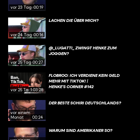
vor 23 Tagen
00:19
LACHEN DIE ÜBER MICH?
vor 24 Tagen
00:16
@_LUGATTI_ ZWINGT HENKE ZUM
JOGGEN?
vor 25 Tagen
00:27
FLOBROO: ICH VERDIENE KEIN GELD
MEHR MIT TIKTOK! |
HENKE'S CORNER #142
vor 25 Tagen
1:03:28
DER BESTE SCHIRI DEUTSCHLANDS?
vor einem
Monat
00:24
WARUM SIND AMERIKANER SO?
vor einem