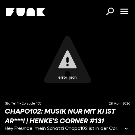
error_json
Staffel 1 - Episode 133
29. April 2026
CHAPO102: MUSIK NUR MIT KI IST
AR***! | HENKE'S CORNER #131
Hey Freunde, mein Schatzi Chapo102 ist in der Corner und verrät uns unter anderem, wieso er so gerne mit den E-Scooter heitzt, warum Weiterentwicklung für ihn als Künstler dazu gehört und wieso er sich heute nicht mehr so nennen würde. Viel Spaß!