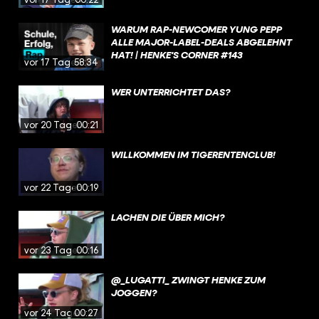
WARUM RAP-NEWCOMER YUNG PEPP
ALLE MAJOR-LABEL-DEALS ABGELEHNT
HAT! | HENKE'S CORNER #143
vor 17 Tagen
58:34
WER UNTERRICHTET DAS?
vor 20 Tagen
00:21
WILLKOMMEN IM TIGERENTENCLUB!
vor 22 Tagen
00:19
LACHEN DIE ÜBER MICH?
vor 23 Tagen
00:16
@_LUGATTI_ ZWINGT HENKE ZUM
JOGGEN?
vor 24 Tagen
00:27