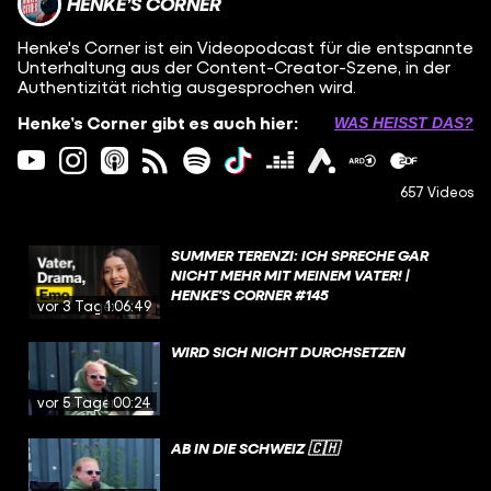
HENKE’S CORNER
Henke's Corner ist ein Videopodcast für die entspannte
Unterhaltung aus der Content-Creator-Szene, in der
Authentizität richtig ausgesprochen wird.
Henke’s Corner gibt es auch hier:
WAS HEISST DAS?
657 Videos
SUMMER TERENZI: ICH SPRECHE GAR
NICHT MEHR MIT MEINEM VATER! |
HENKE'S CORNER #145
vor 3 Tagen
1:06:49
WIRD SICH NICHT DURCHSETZEN
vor 5 Tagen
00:24
AB IN DIE SCHWEIZ 🇨🇭