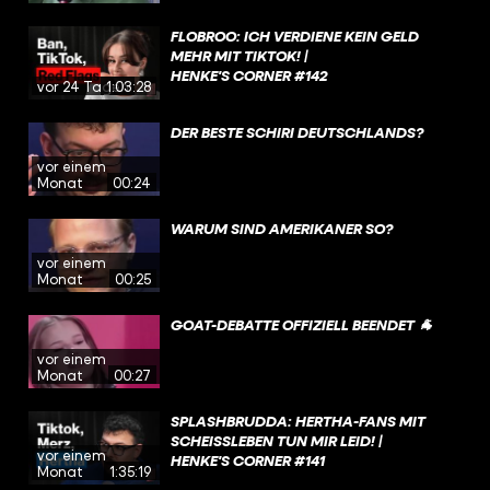
FLOBROO: ICH VERDIENE KEIN GELD
MEHR MIT TIKTOK! |
HENKE'S CORNER #142
vor 24 Tagen
1:03:28
DER BESTE SCHIRI DEUTSCHLANDS?
vor einem
Monat
00:24
WARUM SIND AMERIKANER SO?
vor einem
Monat
00:25
GOAT-DEBATTE OFFIZIELL BEENDET 🐐
vor einem
Monat
00:27
SPLASHBRUDDA: HERTHA-FANS MIT
SCHEISSLEBEN TUN MIR LEID! | H
vor einem
ENKE'S CORNER #141
Monat
1:35:19