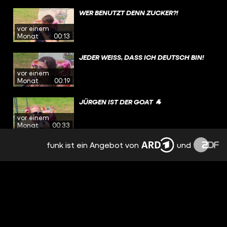
WER BENUTZT DENN ZUCKER?!
vor einem
Monat
00:13
JEDER WEISS, DASS ICH DEUTSCH BIN!
vor einem
Monat
00:19
JÜRGEN IST DER GOAT 🐐
vor einem
Monat
00:33
funk ist ein Angebot von
und
HENKE'S CORNER TOGO: ICH WILL NICHT
SO ALT WERDEN! | HENKE'S CORNER #140
vor einem
Monat
56:11
MUSS MAN DAS ABKÖNNEN?
vor einem
Monat
00:33