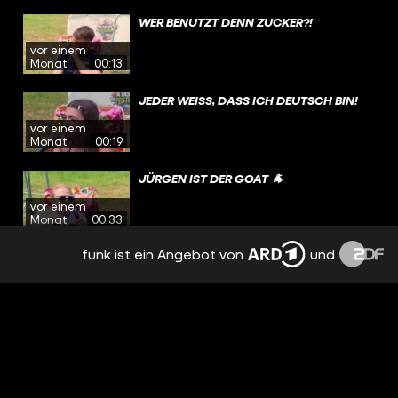
WER BENUTZT DENN ZUCKER?!
vor einem
Monat
00:13
JEDER WEISS, DASS ICH DEUTSCH BIN!
vor einem
Monat
00:19
JÜRGEN IST DER GOAT 🐐
vor einem
Monat
00:33
funk ist ein Angebot von
und
HENKE'S CORNER TOGO: ICH WILL NICHT
SO ALT WERDEN! | HENKE'S CORNER #140
vor einem
Monat
56:11
MUSS MAN DAS ABKÖNNEN?
vor einem
Monat
00:33