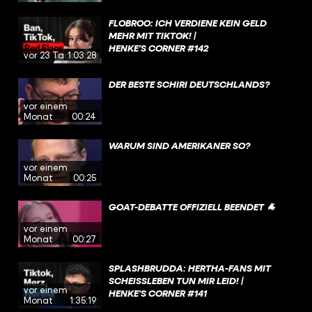
FLOBROO: ICH VERDIENE KEIN GELD
MEHR MIT TIKTOK! |
HENKE'S CORNER #142
vor 23 Tagen
1:03:28
DER BESTE SCHIRI DEUTSCHLANDS?
vor einem
Monat
00:24
WARUM SIND AMERIKANER SO?
vor einem
Monat
00:25
GOAT-DEBATTE OFFIZIELL BEENDET 🐐
vor einem
Monat
00:27
SPLASHBRUDDA: HERTHA-FANS MIT
SCHEISSLEBEN TUN MIR LEID! | H
vor einem
ENKE'S CORNER #141
Monat
1:35:19