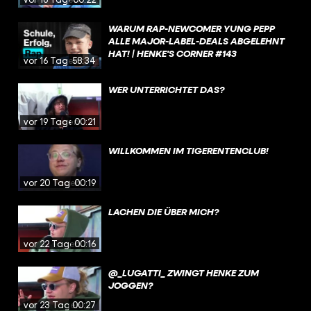
WARUM RAP-NEWCOMER YUNG PEPP
ALLE MAJOR-LABEL-DEALS ABGELEHNT
HAT! | HENKE'S CORNER #143
vor 16 Tagen
58:34
WER UNTERRICHTET DAS?
vor 19 Tagen
00:21
WILLKOMMEN IM TIGERENTENCLUB!
vor 20 Tagen
00:19
LACHEN DIE ÜBER MICH?
vor 22 Tagen
00:16
@_LUGATTI_ ZWINGT HENKE ZUM
JOGGEN?
vor 23 Tagen
00:27