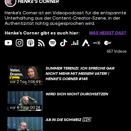
HENKE’S CORNER
Henke's Corner ist ein Videopodcast für die entspannte
Unterhaltung aus der Content-Creator-Szene, in der
Authentizität richtig ausgesprochen wird.
Henke’s Corner gibt es auch hier:
WAS HEISST DAS?
657 Videos
SUMMER TERENZI: ICH SPRECHE GAR
NICHT MEHR MIT MEINEM VATER! |
HENKE'S CORNER #145
vor 2 Tagen
1:06:49
WIRD SICH NICHT DURCHSETZEN
vor 4 Tagen
00:24
AB IN DIE SCHWEIZ 🇨🇭