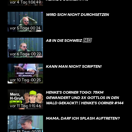
vor 4 Tagen
1:06:49
WIRD SICH NICHT DURCHSETZEN
vor 5 Tagen
00:24
AB IN DIE SCHWEIZ 🇨🇭
vor 6 Tagen
00:22
KANN MAN NICHT SCRIPTEN!
vor 10 Tagen
00:25
HENKE'S CORNER TOGO: 75KM
GEWANDERT UND 3X GOTTLOS IN DEN
WALD GEKACKT! | HENKE'S CORNER #144
vor 11 Tagen
1:15:46
MAMA, DARF ICH SPLASH AUFTRETEN?
vor 13 Tagen
00:19