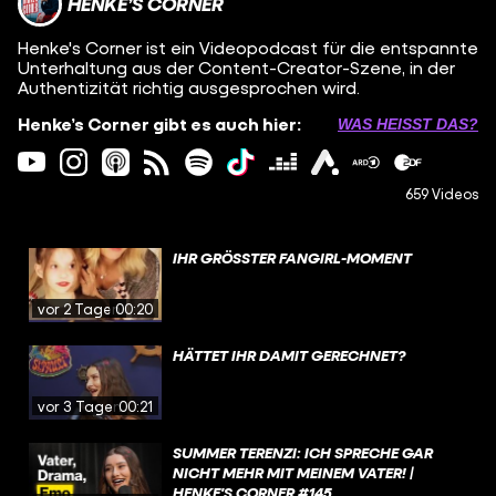
HENKE’S CORNER
Henke's Corner ist ein Videopodcast für die entspannte
Unterhaltung aus der Content-Creator-Szene, in der
Authentizität richtig ausgesprochen wird.
Henke’s Corner gibt es auch hier:
WAS HEISST DAS?
659 Videos
IHR GRÖSSTER FANGIRL-MOMENT
vor 2 Tagen
00:20
HÄTTET IHR DAMIT GERECHNET?
vor 3 Tagen
00:21
SUMMER TERENZI: ICH SPRECHE GAR
NICHT MEHR MIT MEINEM VATER! |
HENKE'S CORNER #145