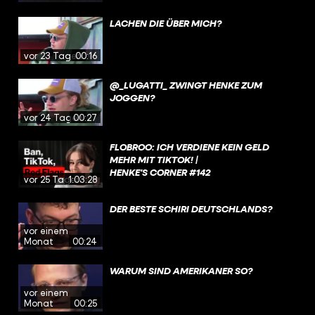
LACHEN DIE ÜBER MICH?
vor 23 Tagen
00:16
@_LUGATTI_ ZWINGT HENKE ZUM
JOGGEN?
vor 24 Tagen
00:27
FLOBROO: ICH VERDIENE KEIN GELD
MEHR MIT TIKTOK! |
HENKE'S CORNER #142
vor 25 Tagen
1:03:28
DER BESTE SCHIRI DEUTSCHLANDS?
vor einem
Monat
00:24
WARUM SIND AMERIKANER SO?
vor einem
Monat
00:25