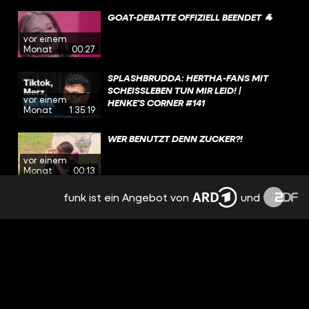
GOAT-DEBATTE OFFIZIELL BEENDET 🐐
vor einem
Monat
00:27
SPLASHBRUDDA: HERTHA-FANS MIT
SCHEISSLEBEN TUN MIR LEID! | H
vor einem
ENKE'S CORNER #141
Monat
1:35:19
WER BENUTZT DENN ZUCKER?!
vor einem
Monat
00:13
funk ist ein Angebot von
und
JEDER WEISS, DASS ICH DEUTSCH BIN!
vor einem
Monat
00:19
JÜRGEN IST DER GOAT 🐐
vor einem
Monat
00:33