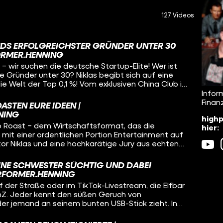
127 Videos
DS ERFOLGREICHSTER GRÜNDER UNTER 30
ORMER.HENNING
n – wir suchen die deutsche Startup-Elite! Wer ist
te Gründer unter 30? Niklas begibt sich auf eine
die Welt der Top 0,1 %! Vom exklusiven China Club in
n-Fabriken“ WHU und TUM bis hin zu geheimen
Infor
ie Helsing – wir decken auf, wie viel Macht und
Finan
STEN EURE IDEEN |
en bewegen. Wir treffen Business-Schwergewichte
NING
highp
an Wolf, die Klartext über Millionen-Exits, Privatjets
p Roast – dem Wirtschaftsformat, das die
hier:
ney“ reden. Erlebt hautnah, wie man vor dem 30.
it einer ordentlichen Portion Entertainment auf
m baut, warum Bescheidenheit in Deutschland oft
or Niklas und eine hochkarätige Jury aus echten
 es psychologisch braucht, um ganz oben
us DeGruyter, Vivien Wysocki, Thomas Andrae und
in trockenes Business-Video, das ist der Deep Dive
ehmen junge Konzepte unter die Lupe. Der Ablauf
en Unternehmertums. Anschnallen, es wird wild!
INE SCHWESTER SÜCHTIG UND DABEI
nteraktiven Schnellfragerunde auf der Punkteskala
ERFORMER.HENNING
 Ideen im Whiteboard-Pitch unter Zeitdruck
 der Straße oder im TikTok-Livestream, die Elfbar
ein Blatt vor den Mund, sondern ehrliches, witziges
enZ. Jeder kennt den süßen Geruch von
k ohne unnötige Trockenheit. Bevor am Ende die
r jemand an seinem bunten USB-Stick zieht. In
n den Tagessieger verliehen wird, haben die
 Wer hat das Ding erfunden? Wie wurde daraus ein
ihre brennendsten Fragen direkt an die Experten zu
 selbst Big Tobacco ins Schwitzen bringt? Und wie