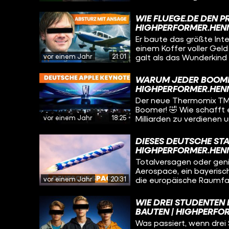
hinter die Kulissen des
irgendwie amerikanisch 
WIE FLUEGE.DE DEN P
ist. Wir erzählen die wilde Story von vier Brüdern aus dem Schwarzwald, die
HIGHPERFORMER.HEN
nach dem Mauerfall zur r
Er baute das größte Int
cleverem Marketing, Cli
einem Koffer voller Ge
ein Modeimperium aufg
vor einem Jahr
21:01
galt als das Wunderkind 
Clinton? Wieso lieben 
Stunden-Woche. Doch sei
was hat das alles mit 
Arbitrage, Preistricks -
WARUM JEDER BOOMER
Wirtschaftsgeschichte. W
HIGHPERFORMER.HEN
Lebens geschah, zeigen w
Der neue Thermomix TM7 
Boomer! 🤣 Wie schafft 
vor einem Jahr
18:25
Milliarden zu verdienen
Video enthüllen wir die 
absoluten Statussymbol
DIESES DEUTSCHE STA
Unternehmensgeschichte
HIGHPERFORMER.HEN
der psychologischen Mar
Totalversagen oder geni
Küchen-Phänomen!
Aerospace, ein bayerisch
vor einem Jahr
20:31
die europäische Raumfah
unglaubliche Geschichte
Daniel Metzler und ihre
WIE DREI STUDENTEN 
alles entscheidenden Ra
AUTEN | HIGHPERFOR
Erwartungen erfüllen und
Was passiert, wenn drei