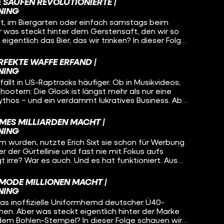
s Unternehmertum, wertvolle Insights und jede
 SAUFEN REVOLUTIONIERTE |
nenfach pro Woche verkauft werden, obwohl es gar
 perfekt für alle, die Bock auf Gründung und
NING
darf? Um das zu klären, schauen wir uns das
, im Biergarten oder einfach samstags beim
y“ an, finden den selbsternannten Godfather of
Aber was steckt hinter dem Gerstensaft, den wir so
, warum Vapes eine ganze Generation zurück zum
ich das Bier, das wir trinken? In dieser Folge
zeigen, warum Elfbars nicht nur der Lunge, sondern
 ein 18-jähriger Auswanderer aus Deutschland den
htig Probleme bereiten
iert hat – und warum seine Idee heute ein Konzern
RFEKTE WAFFE ERFAND |
s jedes vierte Bier weltweit verkauft. AB InBev –
NING
ist aber ein Milliarden-Imperium.
fällt in US-Raptracks häufiger. Ob in Musikvideos,
ootern: Die Glock ist längst mehr als nur eine
 Mythos – und ein verdammt lukratives Business. Aber
affe mit dem Kultstatus von einem
 erfunden wurde, der vorher... Gardinenstangen
EMES MILLIARDEN MACHT |
cherz. Dazu: jede Menge Popkultur-Referenzen (Rap,
NING
ch True Crime – und eine Menge WTF-Momente.
wurden, nutzte Erich Sixt sie schon für Werbung
er der Gürtellinie und fast nie mit Fokus aufs
gt irre? War es auch. Und es hat funktioniert. Aus
etrieb mit 200 Autos wurde ein globales
um mit über 350.000 Fahrzeugen – dank smarter
 MODE MILLIONEN MACHT |
scheidungen und legendärer Marketing-
NING
n Matt.
das inoffizielle Uniformhemd deutscher Ü40-
nen. Aber was steckt eigentlich hinter der Marke
em Bohlen-Stempel? In dieser Folge schauen wir