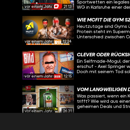
Sportwetten ein legales
vor einem Jahr
21:13
WG in Karlsruhe einer d
Tricks und Strategien s
Tipico? Wir tauchen ein in die Geschichte hinter dem Wettanbieter, die den
WIE MCFIT DIE GYM S
meisten verborgen bleib
Heutzutage sind Gyms übe
Millionenumsätze erziel
Protein steht im Superm
agierte. Wir haben Insi
Unterschied zwischen Cr
exklusive Einblicke in 
vor einem Jahr
12:24
dazu? Rainer Schaller – ist der Grund. Mit McFit, John Reed und später
sogar Gold’s Gym hat er
links gedreht. Was als 
CLEVER ODER RÜCKSI
wurde zur globalen Fitne
Ein Selfmade-Mogul, de
erschuf - Axel Springer
Doch mit seinem Tod sc
vor einem Jahr
12:15
aber übernahm seine Fra
Medienerfahrung – die K
Medien-Matriarchin. Zu
VOM LANGWEILIGEN 
Unternehmen nicht nur 
Was passiert, wenn ein K
einflussreichsten Tech-
trifft? Wie wird aus ein
geheimen Deals und Stra
vor einem Jahr
26:31
Jägermeister?
DIE GEHEIMEN GELDM
OFFICES