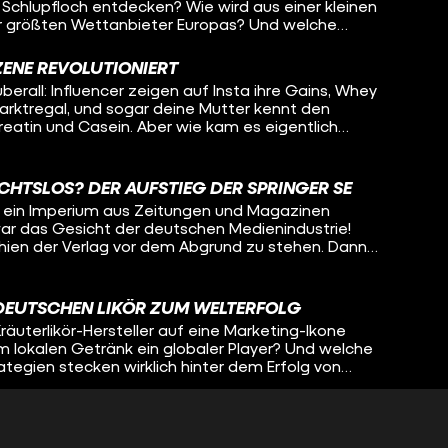
 Schlupfloch entdecken? Wie wird aus einer kleinen
er größten Wettanbieter Europas? Und welche
tecken hinter dem raketenartigen Aufstieg von
ZENE REVOLUTIONIERT
t. Ein Unternehmen, das Fußballstadien prägt,
rall: Influencer zeigen auf Insta ihre Gains, Whey
t – und dabei immer wieder am Rand der Legalität
arktregal, und sogar deine Mutter kennt den
der getroffen, mit Experten gesprochen und
eatin und Casein. Aber wie kam es eigentlich
die wahren Anfänge von Tipico bekommen.
 den Fitnessmarkt in Deutschland komplett auf
Discounter-Gym mit Industriehallen-Charme begann,
CHTSLOS? DER AUFSTIEG DER SPRINGER SE
ss-Infrastruktur mit über 900 Standorten weltweit.
r ein Imperium aus Zeitungen und Magazinen
 war das Gesicht der deutschen Medienindustrie!
hien der Verlag vor dem Abgrund zu stehen. Dann
u Friede Springer – eine Frau ohne Studium oder
ontrolle und wandelte sich von der Hausfrau zur
sammen mit Mathias Döpfner formte sie das
DEUTSCHEN LIKÖR ZUM WELTERFOLG
um, sondern baute es zu einem der
räuterlikör-Hersteller auf eine Marketing-Ikone
 und Medienkonzerne der Welt aus.
em lokalen Getränk ein globaler Player? Und welche
tegien stecken wirklich hinter dem Erfolg von
ASCHINEN DER SUPERREICHEN: FAMILY