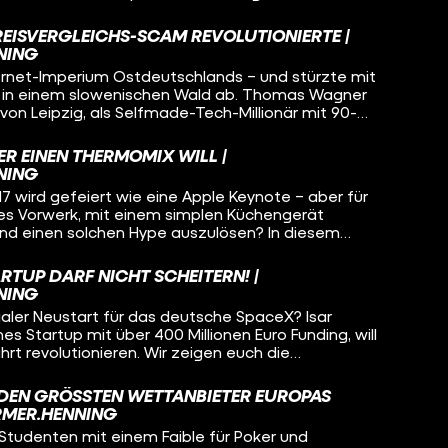
 wohl bekanntesten deutschen Lifestyle-Labels, das
wirkt, aber tief im deutschen Osten gewachsen
REISVERGLEICHS-SCAM REVOLUTIONIERTE |
NING
ichtigen Zeit am richtigen Ort waren – und mit
ernet-Imperium Ostdeutschlands – und stürzte mit
nton-Fanboytum und viel unternehmerischem Risiko
ld in einem slowenischen Wald ab. Thomas Wagner
ebaut haben. Warum heißt das Unternehmen
von Leipzig, als Selfmade-Tech-Millionär mit 90-
(und hassen) Menschen Camp David so sehr? Und
ne Firma Unister wurde zum Symbol für Klick-
ostdeutschem Drip-Hunger nach der Wende zu tun?
 und den spektakulärsten „Rip Deal“ der deutschen
 EINEN THERMOMIX WILL |
as wirklich in den letzten 72 Stunden seines
NING
ir euch in dieser Doku.
wird gefeiert wie eine Apple Keynote – aber für
es Vorwerk, mit einem simplen Küchengerät
 und einen solchen Hype auszulösen? In diesem
4 genialen Schritte, wie der Thermomix zum
 in deutschen Küchen wurde. Von der kuriosen
RTUP DARF NICHT SCHEITERN! |
 bis hin zum innovativen Geschäftsmodell und
NING
kenbindung – das steckt wirklich hinter dem
aler Neustart für das deutsche SpaceX? Isar
es Startup mit über 400 Millionen Euro Funding, will
rt revolutionieren. Wir zeigen euch die
 hinter diesem ambitionierten Projekt: von Gründer
m revolutionären Geschäftsmodell bis zum ersten,
DEN GRÖSSTEN WETTANBIETER EUROPAS B
ketenstart. Kann Isar Aerospace die hohen
MER.HENNING
 das "German Engineering" im All neu definieren?
 Studenten mit einem Faible für Poker und