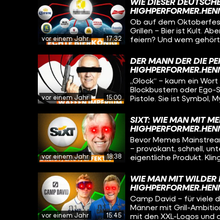
stellen. Erlebe moderne
WIE DIESER DEUTSCHE
kann ein Produkt Millio
Menge Roast-Potenzial –
HIGHPERFORMER.HEN
nicht beworben werden 
Entertainment haben!
Ob auf dem Oktoberfest
chinesische „Vape Valle
Grillen – Bier ist Kult. 
Vapes ist und erfahren
vor einem Jahr
17:32
feiern? Und wem gehört eigentl
Nikotin bringt. Und wir 
schauen wir uns an, wie
auch dem Planeten mäc
US-Biermarkt revolution
DER MANN DER DIE PE
kontrolliert, der mehr al
HIGHPERFORMER.HEN
klingt wie ein Passwort, 
„Glock“ – kaum ein Wort 
Blockbustern oder Ego-Sh
vor einem Jahr
15:00
Pistole. Sie ist Symbol,
wusstest du, dass die W
österreichischen Tüftler
SIXT: WIE MAN MIT M
hergestellt hat? Kein S
HIGHPERFORMER.HEN
Games, Filme), ein Hau
Bevor Memes Mainstream 
– provokant, schnell, unt
vor einem Jahr
18:38
eigentliche Produkt. Klin
einem kleinen Familienb
Autovermietungs-Imperi
WIE MAN MIT WILDER
Strategien, mutiger Ent
HIGHPERFORMER.HEN
Kampagnen mit Jung vo
Camp David – für viele 
Männer mit Grill-Ambitio
vor einem Jahr
15:45
mit den XXL-Logos und d