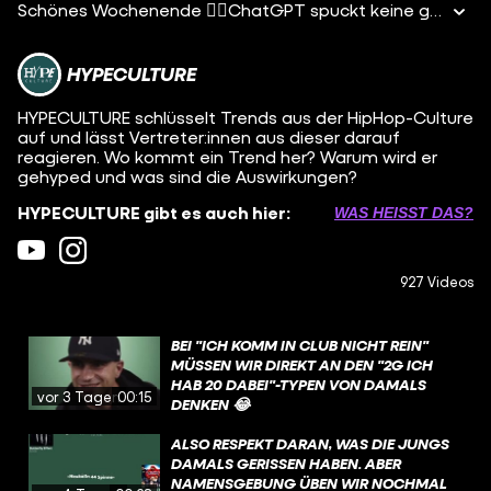
Schönes Wochenende ✌🏼ChatGPT spuckt keine gute C
HYPECULTURE
HYPECULTURE schlüsselt Trends aus der HipHop-Culture
auf und lässt Vertreter:innen aus dieser darauf
reagieren. Wo kommt ein Trend her? Warum wird er
gehyped und was sind die Auswirkungen?
HYPECULTURE gibt es auch hier:
WAS HEISST DAS?
927 Videos
BEI "ICH KOMM IN CLUB NICHT REIN"
MÜSSEN WIR DIREKT AN DEN "2G ICH
HAB 20 DABEI"-TYPEN VON DAMALS
vor 3 Tagen
00:15
DENKEN 😂
ALSO RESPEKT DARAN, WAS DIE JUNGS
DAMALS GERISSEN HABEN. ABER
NAMENSGEBUNG ÜBEN WIR NOCHMAL