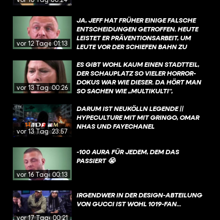
JA, JEFF HAT FRÜHER EINIGE FALSCHE
ENTSCHEIDUNGEN GETROFFEN. HEUTE
LEISTET ER PRÄVENTIONSARBEIT, UM
vor 12 Tagen
01:13
LEUTE VOR DER SCHIEFEN BAHN ZU
BEWAHREN.
ES GIBT WOHL KAUM EINEN STADTTEIL,
DER SCHAUPLATZ SO VIELER HORROR-
DOKUS WAR WIE DIESER. DA HÖRT MAN
vor 13 Tagen
00:26
SO SACHEN WIE „MULTIKULTI“,
„PARALLELGESELLSCHAFT“ UND
„KRIMINELLE CLANS“. NEIN, WIR MEINEN
DARUM IST NEUKÖLLN LEGENDE ||
NICHT CASTROP-RAUXEL, SONDERN
HYPECULTURE MIT MIT GRINGO, OMAR
BERLIN NEUKÖLLN. ABER WIE VIEL
NHAS UND FAYECHANEL
vor 13 Tagen
23:57
WAHRES STECKT WIRKLICH IN DIESEN
DOKUS? UND WARUM IST NEUKÖLLN
-100 AURA FÜR JEDEM, DEM DAS
IRGENDWIE TROTZDEM DER COOLSTE
PASSIERT 😭
STADTTEIL BERLINS?
vor 16 Tagen
00:13
IRGENDWER IN DER DESIGN-ABTEILUNG
VON GUCCI IST WOHL 1019-FAN...
vor 17 Tagen
00:21