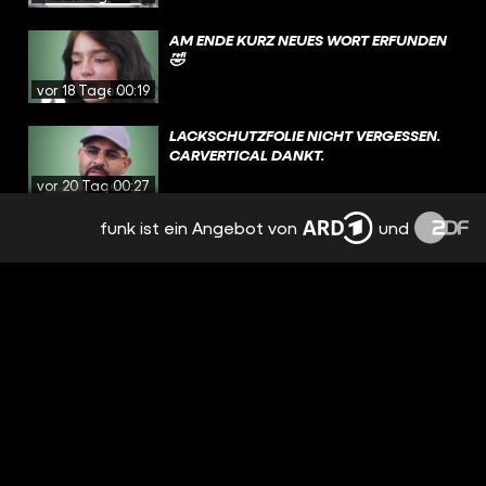
AM ENDE KURZ NEUES WORT ERFUNDEN
🤣
vor 18 Tagen
00:19
LACKSCHUTZFOLIE NICHT VERGESSEN.
CARVERTICAL DANKT.
vor 20 Tagen
00:27
funk ist ein Angebot von
und
WAS HAT DIE FRAU MIT DEM XXL-MESSER
BITTE VOR 😭
vor 24 Tagen
00:32
USA WIRKLICH ANDERE WELT
vor einem
Monat
00:44
SEIN SCHUTZENGEL HAT AN DEM TAG
ÜBERSTUNDEN GEMACHT 😇
vor einem
Monat
00:55