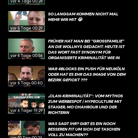
vor 4 Tagen
00:28
SO LANGSAM KOMMEN NICHT MAL
MEHR WIR MIT 😭
vor 5 Tagen
00:29
FRÜHER HAT MAN BEI "GROSSFAMILIE" A
N DIE WOLLNYS GEDACHT. HEUTE IST D
AS WORT FAST SYNONYM FÜR O
vor 6 Tagen
00:56
RGANISIERTE KRIMINALITÄT WIE IN M
AFIA-FILMEN. DABEI MACHT "
CLANKRIMINALITÄT" NICHT MAL EINEN H
WAR 4BLOCKS EIN PUSH FÜR NEUKÖLN
ALBEN PROZENT DER BERLINER S
ODER HAT ES EHR DAS IMAGE VON DEM
TRAFTATEN AUS.
BEZIRK GEFICKT ???
vor 6 Tagen
00:40
„CLAN-KRIMINALITÄT“: VOM MYTHOS
ZUM WERBESPOT | HYPECULTURE MIT
STAIGER, MO CHAHROUR UND DER
vor 6 Tagen
19:29
RICHTERIN
WAS SAGT IHR? GIBT ES EIN NOCH
BESSEREN FIT UM SICH DIE TASCHEN
VOLL ZU MACHEN??
vor 10 Tagen
00:24