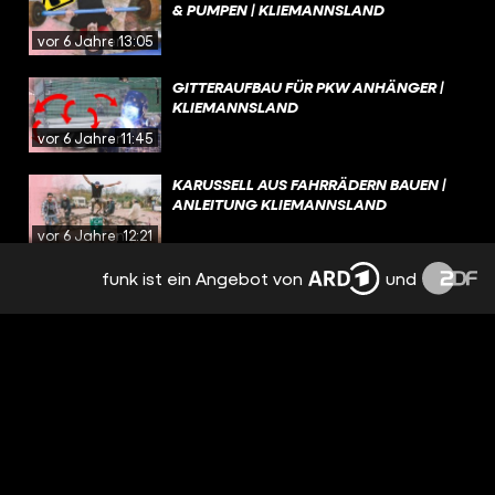
PUMPEN | KLIEMANNSLAND
vor 6 Jahren
13:05
GITTERAUFBAU FÜR PKW ANHÄNGER |
KLIEMANNSLAND
vor 6 Jahren
11:45
KARUSSELL AUS FAHRRÄDERN BAUEN |
ANLEITUNG KLIEMANNSLAND
vor 6 Jahren
12:21
funk ist ein Angebot von
und
TÖPFERSCHEIBE SELBER BAUEN
vor 6 Jahren
15:57
PARKOUR & FREERUNNING PARK IM
KLIEMANNSLAND
vor 6 Jahren
11:43
MAGNETFISCHEN! VOLLES BOOT AUF DER