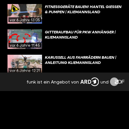
FITNESSGERÄTE BAUEN! HANTEL GIESSEN &
PUMPEN | KLIEMANNSLAND
vor 6 Jahren
13:05
GITTERAUFBAU FÜR PKW ANHÄNGER |
KLIEMANNSLAND
vor 6 Jahren
11:45
KARUSSELL AUS FAHRRÄDERN BAUEN |
ANLEITUNG KLIEMANNSLAND
vor 6 Jahren
12:21
funk ist ein Angebot von
und
TÖPFERSCHEIBE SELBER BAUEN
vor 6 Jahren
15:57
PARKOUR & FREERUNNING PARK IM
KLIEMANNSLAND
vor 6 Jahren
11:43