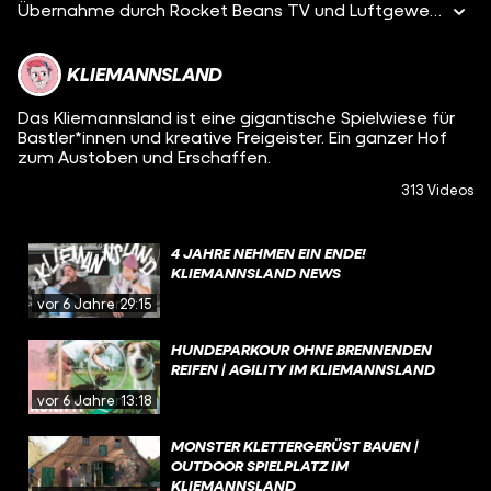
Übernahme durch Rocket Beans TV und Luftgewehre – Logbuch #9 | Kliemannsland
KLIEMANNSLAND
Das Kliemannsland ist eine gigantische Spielwiese für
Bastler*innen und kreative Freigeister. Ein ganzer Hof
zum Austoben und Erschaffen.
313 Videos
4 JAHRE NEHMEN EIN ENDE!
KLIEMANNSLAND NEWS
vor 6 Jahren
29:15
HUNDEPARKOUR OHNE BRENNENDEN
REIFEN | AGILITY IM KLIEMANNSLAND
vor 6 Jahren
13:18
MONSTER KLETTERGERÜST BAUEN |
OUTDOOR SPIELPLATZ IM
KLIEMANNSLAND