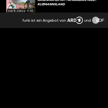
KLIEMANNSLAND
vor 6 Jahren
11:55
funk ist ein Angebot von
und
ROLLSTÜHLE AN QUAD HÄNGEN |
FÜHRUNG IM KLIEMANNSLAND
vor 6 Jahren
05:31
HEBEBÜHNE AUS PFLEGEBETT BAUEN |
KLIEMANNSLAND
vor 6 Jahren
17:04
SCHAUKEL BATTLE | JEDER VON
ZUHAUSE
vor 6 Jahren
19:07
BRUNNEN SELBER BAUEN | WASSER IM
KLIEMANNSLAND
vor 6 Jahren
19:40
FITNESSGERÄTE BAUEN! HANTEL GIESSEN &