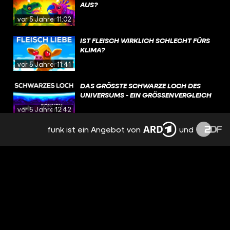
AUS?
vor 5 Jahren
11:02
IST FLEISCH WIRKLICH SCHLECHT FÜRS
KLIMA?
vor 5 Jahren
11:41
DAS GRÖSSTE SCHWARZE LOCH DES U
NIVERSUMS - EIN GRÖSSENVERGLEICH
vor 5 Jahren
12:42
funk ist ein Angebot von
und
GIBT ES EINEN PUNKT, DEN WIR NIE
ÜBERSCHREITEN WERDEN?
vor 5 Jahren
10:42
DIESE ZELLEN MACHEN DICH IMMUN
GEGEN ALLES
vor 5 Jahren
10:33
DER TAG, AN DEM DIE DINOSAURIER