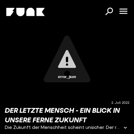
error_json
2. Juli 2022
DER LETZTE MENSCH - EIN BLICK IN
UNSERE FERNE ZUKUNFT
Die Zukunft der Menschheit scheint unsicher. Der rasche Klimawandel, politische Spaltung, unsere Gier und unsere Schwächen machen es schwer, unsere Spezies in einem positiven Licht zu sehen. Viele Menschen glauben, dass unser Ende nah ist. Aber die Menschen dachten schon immer, dass sie in der Endzeit lebten. Jede Generation nimmt sich so wichtig, dass sie meint, genau sie werde die Apokalypse erleben - und dann geht das Leben trotzdem weiter. Diese Denkweise ist ein Problem, denn sie führt dazu, dass wir sehr kurzfristig denken und hindert uns daran, die bestmögliche Welt für uns und unsere Nachkommen zu schaffen. Das ist umso schlimmer, weil wir vielleicht tatsächlich an einem kritischen Punkt der Menschheitsgeschichte leben. Um zu verstehen, warum das so ist schauen wir uns mal das Zeitfenster der Menschheit an und stellen uns die Frage: Wann wird der letzte Mensch geboren werden, und wieviele Menschen wird es insgesamt überhaupt je geben?