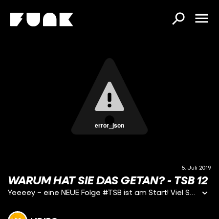
error_json
5. Juli 2019
WARUM HAT SIE DAS GETAN? - TSB 12
Yeeeey – eine NEUE Folge #TSB ist am Start! Viel Spaß #LiDiRoFamily ! ;) MICH KOSTENLOS ABONNIEREN ► https://goo.gl/0PP46n ► SNAPCHAT: LiDiRode ► Musical.ly: @LinaRode ► Instagram: http://www.instagram.com/lidirode