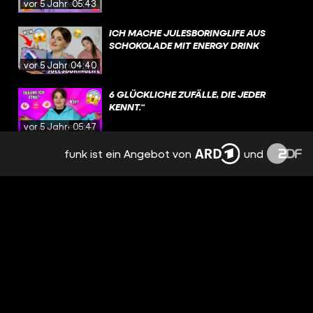
vor 5 Jahren
05:43
ICH MACHE JULESBORINGLIFE AUS
SCHOKOLADE MIT ENERGY DRINK
vor 5 Jahren
04:40
6 GLÜCKLICHE ZUFÄLLE, DIE JEDER
KENNT.“
vor 5 Jahren
05:47
funk ist ein Angebot von
und
ICH BESUCHE MEINEN FREUND - VLOG
vor 5 Jahren
11:58
DUMME GEDANKEN BEIM BADEN
vor 5 Jahren
03:27
WENN MENSCHEN SICH IM NORMALEN
LEBEN WIE IN DEN KOMMENTAREN
VERHALTEN WÜRDEN
vor 5 Jahren
03:07