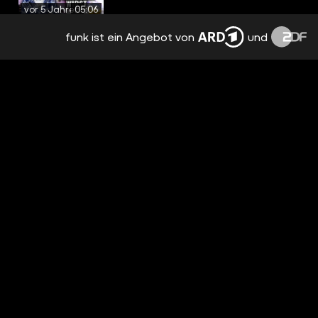
vor 5 Jahren
05:06
funk ist ein Angebot von
und
DUMME GEDANKEN EINER MÜCKE
vor 5 Jahren
03:44
DINGE, DIE EINFACH NUR NICE SIND -
TRUESTORYBRO
vor 5 Jahren
04:53
DUMME GEDANKEN VOR DEM ERSTEN
DATE
vor 5 Jahren
04:01
WENN DU ALLEINE ZU HAUSE BIST 2 -
1.000.000 ABOS
vor 5 Jahren
05:07
DINGE, DIE JEDER MACHT, ABER NICHT
ZUGEBEN WILL. 4