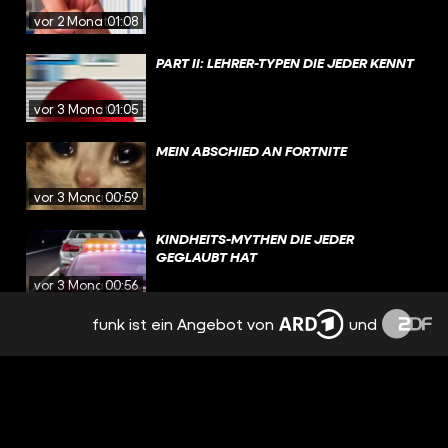
vor 2 Monaten
01:08
PART II: LEHRER-TYPEN DIE JEDER KENNT
vor 3 Monaten
01:05
MEIN ABSCHIED AN FORTNITE
vor 3 Monaten
00:59
KINDHEITS-MYTHEN DIE JEDER
GEGLAUBT HAT
vor 3 Monaten
00:56
funk ist ein Angebot von
und
GUTEFRAGE.NET MACHT MICH DUMM
vor 5 Monaten
01:01
QUIZ: KANNST DU EINE ZOMBIE-
APOKALYPSE ÜBERLEBEN?