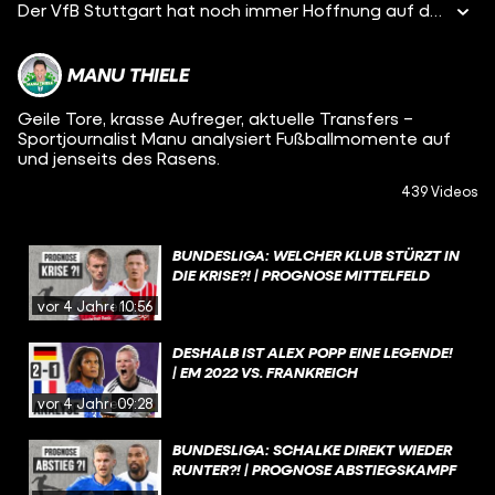
Der VfB Stuttgart hat noch immer Hoffnung auf den Klassenerhalt. Auf die Gründe des Sieges gegen Borussia Mönchengladbach blicken wir im Bundesliga-Rückblick.
MANU THIELE
Geile Tore, krasse Aufreger, aktuelle Transfers –
Sportjournalist Manu analysiert Fußballmomente auf
und jenseits des Rasens.
439 Videos
BUNDESLIGA: WELCHER KLUB STÜRZT IN
DIE KRISE?! | PROGNOSE MITTELFELD
vor 4 Jahren
10:56
DESHALB IST ALEX POPP EINE LEGENDE!
| EM 2022 VS. FRANKREICH
vor 4 Jahren
09:28
BUNDESLIGA: SCHALKE DIREKT WIEDER
RUNTER?! | PROGNOSE ABSTIEGSKAMPF