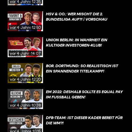
vor 4 Jahren
12:35
HSV & CO.: WER MISCHT DIE 2.
BUNDESLIGA AUF?! | VORSCHAU
vor 4 Jahren
12:50
UNION BERLIN: IN WAHRHEIT EIN
KULTIGER INVESTOREN-KLUB!
vor 4 Jahren
14:07
BOR. DORTMUND: SO REALISTISCH IST
EIN SPANNENDER TITELKAMPF!
vor 4 Jahren
12:20
EM 2022: DESHALB SOLLTE ES EQUAL PAY
IM FUSSBALL GEBEN!
vor 4 Jahren
10:38
DFB-TEAM: IST DIESER KADER BEREIT FÜR
DIE WM?!
vor 4 Jahren
10:15