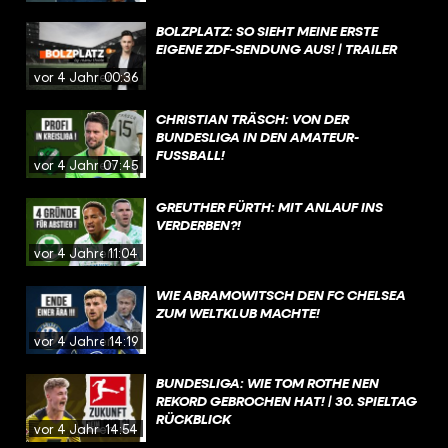
BOLZPLATZ: SO SIEHT MEINE ERSTE
EIGENE ZDF-SENDUNG AUS! | TRAILER
vor 4 Jahren
00:36
CHRISTIAN TRÄSCH: VON DER
BUNDESLIGA IN DEN AMATEUR-
FUSSBALL!
vor 4 Jahren
07:45
GREUTHER FÜRTH: MIT ANLAUF INS
VERDERBEN?!
vor 4 Jahren
11:04
WIE ABRAMOWITSCH DEN FC CHELSEA
ZUM WELTKLUB MACHTE!
vor 4 Jahren
14:19
BUNDESLIGA: WIE TOM ROTHE NEN
REKORD GEBROCHEN HAT! | 30. SPIELTAG
RÜCKBLICK
vor 4 Jahren
14:54