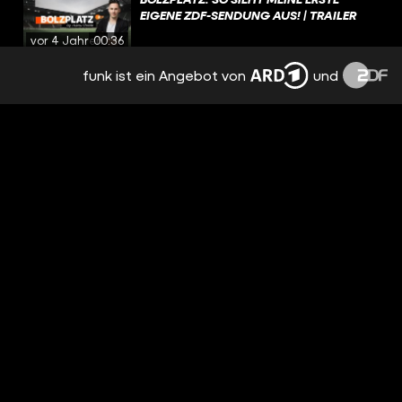
EIGENE ZDF-SENDUNG AUS! | TRAILER
vor 4 Jahren
00:36
funk ist ein Angebot von
und
CHRISTIAN TRÄSCH: VON DER
BUNDESLIGA IN DEN AMATEUR-
FUSSBALL!
vor 4 Jahren
07:45
GREUTHER FÜRTH: MIT ANLAUF INS
VERDERBEN?!
vor 4 Jahren
11:04
WIE ABRAMOWITSCH DEN FC CHELSEA
ZUM WELTKLUB MACHTE!
vor 4 Jahren
14:19
BUNDESLIGA: WIE TOM ROTHE NEN
REKORD GEBROCHEN HAT! | 30. SPIELTAG
RÜCKBLICK
vor 4 Jahren
14:54
FC BAYERN: DAS CL-AUS MUSS