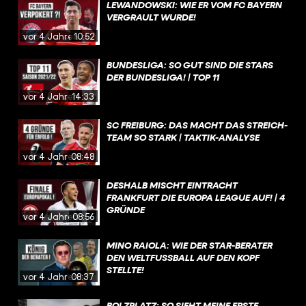
LEWANDOWSKI: WIE ER VOM FC BAYERN
VERGRAULT WURDE!
vor 4 Jahren
10:52
BUNDESLIGA: SO GUT SIND DIE STARS
DER BUNDESLIGA! | TOP 11
vor 4 Jahren
14:33
SC FREIBURG: DAS MACHT DAS STREICH-
TEAM SO STARK | TAKTIK-ANALYSE
vor 4 Jahren
08:48
DESHALB MISCHT EINTRACHT
FRANKFURT DIE EUROPA LEAGUE AUF! | 4
GRÜNDE
vor 4 Jahren
08:56
MINO RAIOLA: WIE DER STAR-BERATER
DEN WELTFUSSBALL AUF DEN KOPF S
TELLTE!
vor 4 Jahren
08:37
BOLZPLATZ: SO SIEHT MEINE ERSTE