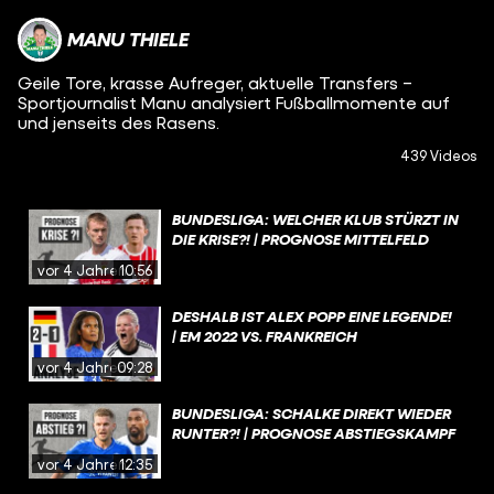
MANU THIELE
Geile Tore, krasse Aufreger, aktuelle Transfers –
Sportjournalist Manu analysiert Fußballmomente auf
und jenseits des Rasens.
439 Videos
BUNDESLIGA: WELCHER KLUB STÜRZT IN
DIE KRISE?! | PROGNOSE MITTELFELD
vor 4 Jahren
10:56
DESHALB IST ALEX POPP EINE LEGENDE!
| EM 2022 VS. FRANKREICH
vor 4 Jahren
09:28
BUNDESLIGA: SCHALKE DIREKT WIEDER
RUNTER?! | PROGNOSE ABSTIEGSKAMPF
vor 4 Jahren
12:35