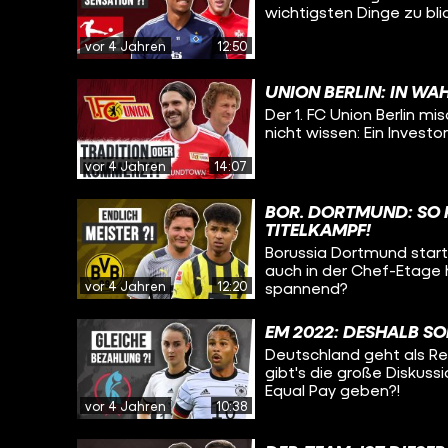
wichtigsten Dinge zu blic
vor 4 Jahren
12:50
UNION BERLIN: IN WA
Der 1. FC Union Berlin mi
nicht wissen: Ein Investo
vor 4 Jahren
14:07
BOR. DORTMUND: SO R
TITELKAMPF!
Borussia Dortmund starte
auch in der Chef-Etage h
vor 4 Jahren
12:20
spannend?
EM 2022: DESHALB SOL
Deutschland geht als Rek
gibt's die große Diskussi
Equal Pay geben?!
vor 4 Jahren
10:38