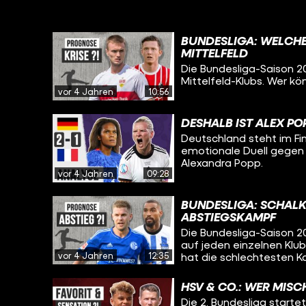
BUNDESLIGA: WELCHER
MITTELFELD
Die Bundesliga-Saison 20
Mittelfeld-Klubs. Wer 
vor 4 Jahren
10:56
DESHALB IST ALEX POP
Deutschland steht im Fi
emotionale Duell gegen 
Alexandra Popp.
vor 4 Jahren
09:28
BUNDESLIGA: SCHALK
ABSTIEGSKAMPF
Die Bundesliga-Saison 202
auf jeden einzelnen Klu
vor 4 Jahren
12:35
hat die schlechtesten K
HSV & CO.: WER MISC
Die 2. Bundesliga starte