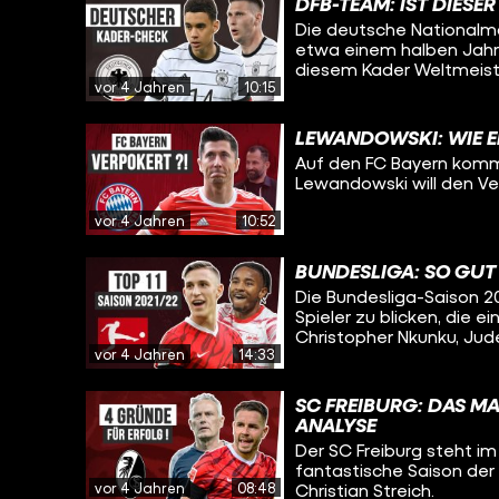
DFB-TEAM: IST DIESER
Die deutsche Nationalma
etwa einem halben Jahr f
diesem Kader Weltmeis
vor 4 Jahren
10:15
LEWANDOWSKI: WIE E
Auf den FC Bayern komm
Lewandowski will den Ver
vor 4 Jahren
10:52
BUNDESLIGA: SO GUT S
Die Bundesliga-Saison 2
Spieler zu blicken, die e
Christopher Nkunku, Jud
vor 4 Jahren
14:33
SC FREIBURG: DAS MA
ANALYSE
Der SC Freiburg steht im 
fantastische Saison der
vor 4 Jahren
08:48
Christian Streich.