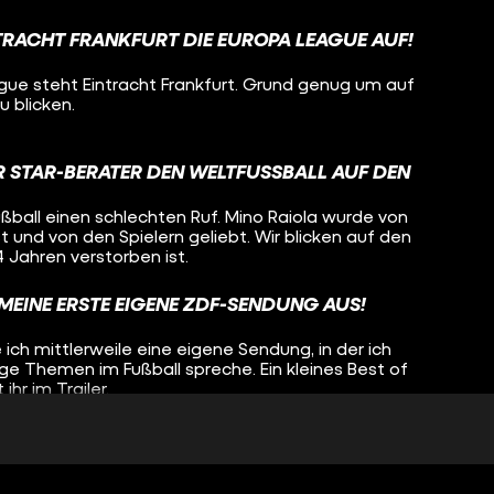
TRACHT FRANKFURT DIE EUROPA LEAGUE AUF!
ague steht Eintracht Frankfurt. Grund genug um auf
u blicken.
R STAR-BERATER DEN WELTFUSSBALL AUF DEN K
ßball einen schlechten Ruf. Mino Raiola wurde von
und von den Spielern geliebt. Wir blicken auf den
 Jahren verstorben ist.
 MEINE ERSTE EIGENE ZDF-SENDUNG AUS!
ich mittlerweile eine eigene Sendung, in der ich
ge Themen im Fußball spreche. Ein kleines Best of
hr im Trailer.
VON DER BUNDESLIGA IN DEN AMATEUR-
in ehemaliger Bundesliga-Profi: Christian Träsch. Wir