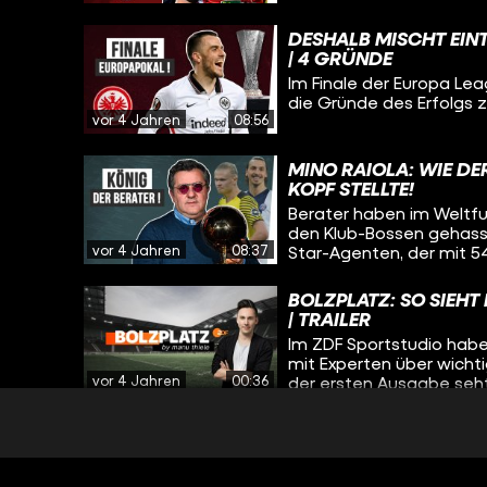
DESHALB MISCHT EIN
| 4 GRÜNDE
Im Finale der Europa Le
die Gründe des Erfolgs z
vor 4 Jahren
08:56
MINO RAIOLA: WIE DE
OPF STELLTE!
Berater haben im Weltfu
den Klub-Bossen gehasst 
vor 4 Jahren
08:37
Star-Agenten, der mit 54
BOLZPLATZ: SO SIEHT
| TRAILER
Im ZDF Sportstudio habe 
mit Experten über wichti
vor 4 Jahren
00:36
der ersten Ausgabe seht i
CHRISTIAN TRÄSCH: 
FUSSBALL!
In der Kreisliga spielt e