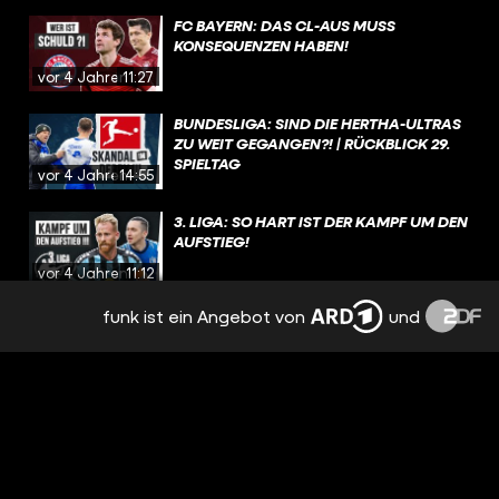
FC BAYERN: DAS CL-AUS MUSS
KONSEQUENZEN HABEN!
vor 4 Jahren
11:27
BUNDESLIGA: SIND DIE HERTHA-ULTRAS
ZU WEIT GEGANGEN?! | RÜCKBLICK 29.
SPIELTAG
vor 4 Jahren
14:55
3. LIGA: SO HART IST DER KAMPF UM DEN
AUFSTIEG!
vor 4 Jahren
11:12
funk ist ein Angebot von
und
BUNDESLIGA: DAS MUSS SICH BEIM BVB
DRINGEND ÄNDERN! | RÜCKBLICK 28.
SPIELTAG
vor 4 Jahren
14:55
WM 2022: KANN DEUTSCHLAND DEN
WM-TITEL HOLEN?! | PRO & CONTRA
vor 4 Jahren
09:37