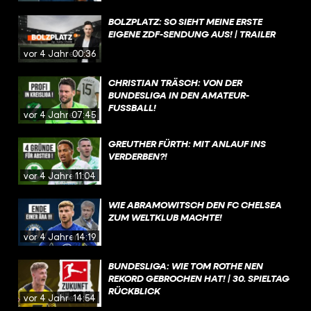
BOLZPLATZ: SO SIEHT MEINE ERSTE
EIGENE ZDF-SENDUNG AUS! | TRAILER
vor 4 Jahren
00:36
CHRISTIAN TRÄSCH: VON DER
BUNDESLIGA IN DEN AMATEUR-
FUSSBALL!
vor 4 Jahren
07:45
GREUTHER FÜRTH: MIT ANLAUF INS
VERDERBEN?!
vor 4 Jahren
11:04
WIE ABRAMOWITSCH DEN FC CHELSEA
ZUM WELTKLUB MACHTE!
vor 4 Jahren
14:19
BUNDESLIGA: WIE TOM ROTHE NEN
REKORD GEBROCHEN HAT! | 30. SPIELTAG
RÜCKBLICK
vor 4 Jahren
14:54