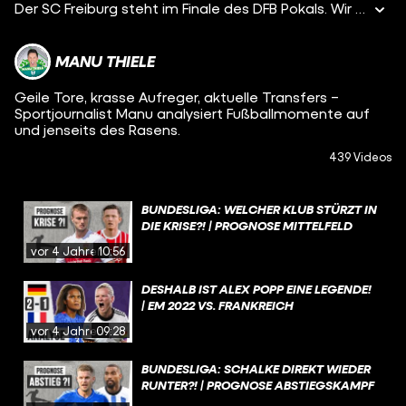
Der SC Freiburg steht im Finale des DFB Pokals. Wir blicken auf die fantastische Saison der Breisgauer und erklären den Matchplan von Trainer Christian Streich.
MANU THIELE
Geile Tore, krasse Aufreger, aktuelle Transfers –
Sportjournalist Manu analysiert Fußballmomente auf
und jenseits des Rasens.
439 Videos
BUNDESLIGA: WELCHER KLUB STÜRZT IN
DIE KRISE?! | PROGNOSE MITTELFELD
vor 4 Jahren
10:56
DESHALB IST ALEX POPP EINE LEGENDE!
| EM 2022 VS. FRANKREICH
vor 4 Jahren
09:28
BUNDESLIGA: SCHALKE DIREKT WIEDER
RUNTER?! | PROGNOSE ABSTIEGSKAMPF