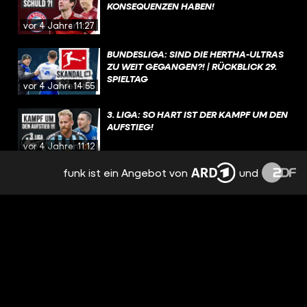
KONSEQUENZEN HABEN!
vor 4 Jahren
11:27
BUNDESLIGA: SIND DIE HERTHA-ULTRAS
ZU WEIT GEGANGEN?! | RÜCKBLICK 29.
SPIELTAG
vor 4 Jahren
14:55
3. LIGA: SO HART IST DER KAMPF UM DEN
AUFSTIEG!
vor 4 Jahren
11:12
funk ist ein Angebot von
und
BUNDESLIGA: DAS MUSS SICH BEIM BVB
DRINGEND ÄNDERN! | RÜCKBLICK 28.
SPIELTAG
vor 4 Jahren
14:55
WM 2022: KANN DEUTSCHLAND DEN
WM-TITEL HOLEN?! | PRO & CONTRA
vor 4 Jahren
09:37
TÜRKGÜCÜ MÜNCHEN: WIE DER