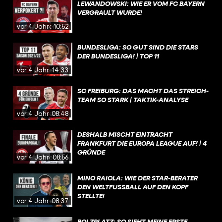
LEWANDOWSKI: WIE ER VOM FC BAYERN
VERGRAULT WURDE!
vor 4 Jahren
10:52
BUNDESLIGA: SO GUT SIND DIE STARS
DER BUNDESLIGA! | TOP 11
vor 4 Jahren
14:33
SC FREIBURG: DAS MACHT DAS STREICH-
TEAM SO STARK | TAKTIK-ANALYSE
vor 4 Jahren
08:48
DESHALB MISCHT EINTRACHT
FRANKFURT DIE EUROPA LEAGUE AUF! | 4
GRÜNDE
vor 4 Jahren
08:56
MINO RAIOLA: WIE DER STAR-BERATER
DEN WELTFUSSBALL AUF DEN KOPF S
TELLTE!
vor 4 Jahren
08:37
BOLZPLATZ: SO SIEHT MEINE ERSTE