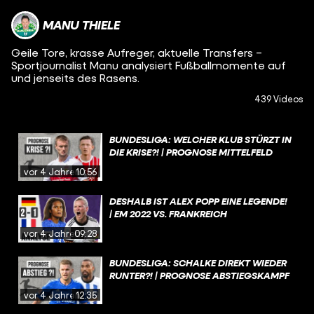
MANU THIELE
Geile Tore, krasse Aufreger, aktuelle Transfers –
Sportjournalist Manu analysiert Fußballmomente auf
und jenseits des Rasens.
439 Videos
BUNDESLIGA: WELCHER KLUB STÜRZT IN
DIE KRISE?! | PROGNOSE MITTELFELD
vor 4 Jahren
10:56
DESHALB IST ALEX POPP EINE LEGENDE!
| EM 2022 VS. FRANKREICH
vor 4 Jahren
09:28
BUNDESLIGA: SCHALKE DIREKT WIEDER
RUNTER?! | PROGNOSE ABSTIEGSKAMPF
vor 4 Jahren
12:35