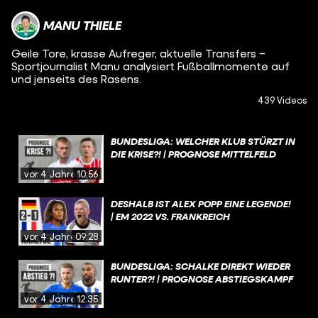
MANU THIELE
Geile Tore, krasse Aufreger, aktuelle Transfers –
Sportjournalist Manu analysiert Fußballmomente auf
und jenseits des Rasens.
439 Videos
BUNDESLIGA: WELCHER KLUB STÜRZT IN
DIE KRISE?! | PROGNOSE MITTELFELD
vor 4 Jahren
10:56
DESHALB IST ALEX POPP EINE LEGENDE!
| EM 2022 VS. FRANKREICH
vor 4 Jahren
09:28
BUNDESLIGA: SCHALKE DIREKT WIEDER
RUNTER?! | PROGNOSE ABSTIEGSKAMPF
vor 4 Jahren
12:35