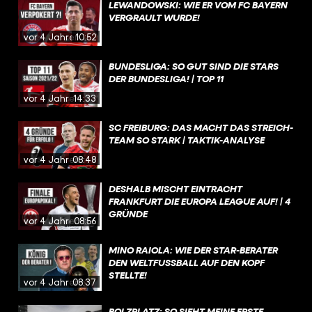
LEWANDOWSKI: WIE ER VOM FC BAYERN
VERGRAULT WURDE!
vor 4 Jahren
10:52
BUNDESLIGA: SO GUT SIND DIE STARS
DER BUNDESLIGA! | TOP 11
vor 4 Jahren
14:33
SC FREIBURG: DAS MACHT DAS STREICH-
TEAM SO STARK | TAKTIK-ANALYSE
vor 4 Jahren
08:48
DESHALB MISCHT EINTRACHT
FRANKFURT DIE EUROPA LEAGUE AUF! | 4
GRÜNDE
vor 4 Jahren
08:56
MINO RAIOLA: WIE DER STAR-BERATER
DEN WELTFUSSBALL AUF DEN KOPF S
TELLTE!
vor 4 Jahren
08:37
BOLZPLATZ: SO SIEHT MEINE ERSTE