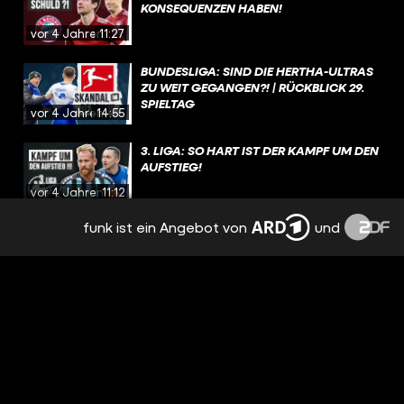
KONSEQUENZEN HABEN!
vor 4 Jahren
11:27
BUNDESLIGA: SIND DIE HERTHA-ULTRAS
ZU WEIT GEGANGEN?! | RÜCKBLICK 29.
SPIELTAG
vor 4 Jahren
14:55
3. LIGA: SO HART IST DER KAMPF UM DEN
AUFSTIEG!
vor 4 Jahren
11:12
funk ist ein Angebot von
und
BUNDESLIGA: DAS MUSS SICH BEIM BVB
DRINGEND ÄNDERN! | RÜCKBLICK 28.
SPIELTAG
vor 4 Jahren
14:55
WM 2022: KANN DEUTSCHLAND DEN
WM-TITEL HOLEN?! | PRO & CONTRA
vor 4 Jahren
09:37
TÜRKGÜCÜ MÜNCHEN: WIE DER