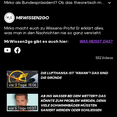
Mirko als Bundespräsident? Ob das theoretisch mög
MRWISSEN2GO
Mirko macht euch zu Wissens-Profis! Er erklärt alles,
was man in den Nachrichten nie so ganz versteht.
MrWissen2go gibt es auch hier:
WAS HEISST DAS?
552 Videos
DIE LUFTHANSA IST "KRANK"! DAS SIND
DIE GRÜNDE
vor 3 Tagen
15:06
AB INS WASSER BEI DEM WETTER?! DAS
KÖNNTE ZUM PROBLEM WERDEN, DENN
VIELE SCHWIMMBÄDER MÜSSTEN
vor 5 Tagen
00:37
SANIERT WERDEN ODER SCHLIESSEN S
OGAR KOMPLETT. WAS IST DA LOS?