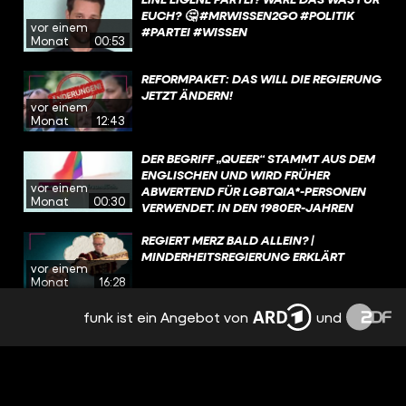
EUCH? 🤔 #MRWISSEN2GO #POLITIK
vor einem
#PARTEI #WISSEN
Monat
00:53
REFORMPAKET: DAS WILL DIE REGIERUNG
JETZT ÄNDERN!
vor einem
Monat
12:43
DER BEGRIFF „QUEER“ STAMMT AUS DEM
ENGLISCHEN UND WIRD FRÜHER
vor einem
ABWERTEND FÜR LGBTQIA*-PERSONEN
Monat
00:30
VERWENDET. IN DEN 1980ER-JAHREN
EROBERT SICH DIE COMMUNITY DEN
BEGRIFF ZURÜCK. HEUTE IST „QUEER“ FÜR
REGIERT MERZ BALD ALLEIN? |
VIELE EIN SAMMELBEGRIFF FÜR
MINDERHEITSREGIERUNG ERKLÄRT
vor einem
MENSCHEN, DIE NICHT HETEROSEXUELL
Monat
16:28
SIND ODER SICH NICHT MIT DEM BEI DER
GEBURT ZUGEWIESENEN GESCHLECHT
funk ist ein Angebot von
und
DAS PROBLEM MIT DER RENTE - EINFACH
IDENTIFIZIEREN.
ERKLÄRT
vor 2 Monaten
15:55
IRAN-KRIEG VORBEI? UND WER HAT