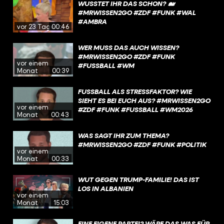
WUSSTET IHR DAS SCHON? 🐋
#MRWISSEN2GO #ZDF #FUNK #WAL
#AMBRA
vor 23 Tagen
00:46
WER MUSS DAS AUCH WISSEN?
#MRWISSEN2GO #ZDF #FUNK
vor einem
#FUSSBALL #WM
Monat
00:39
FUSSBALL ALS STRESSFAKTOR? WIE S
IEHT ES BEI EUCH AUS? #MRWISSEN2GO #
vor einem
ZDF #FUNK #FUSSBALL #WM2026
Monat
00:43
WAS SAGT IHR ZUM THEMA?
#MRWISSEN2GO #ZDF #FUNK #POLITIK
vor einem
Monat
00:33
WUT GEGEN TRUMP-FAMILIE! DAS IST
LOS IN ALBANIEN
vor einem
Monat
15:03
EINE EIGENE PARTEI? WÄRE DAS WAS FÜR