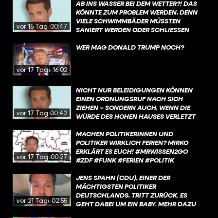
BUNDESREGIERUNG. MEHR DAZU
AB INS WASSER BEI DEM WETTER?! DAS
ERFAHRT IHR IN DIESEM VIDEO, MIT EINEM
KÖNNTE ZUM PROBLEM WERDEN, DENN
KURZEN KOMMENTAR ZUR SITUATION.
VIELE SCHWIMMBÄDER MÜSSTEN
vor 15 Tagen
00:47
SANIERT WERDEN ODER SCHLIESSEN S
OGAR KOMPLETT. WAS IST DA LOS?
WER MAG DONALD TRUMP NOCH?
vor 17 Tagen
16:02
NICHT NUR BELEIDIGUNGEN KÖNNEN
EINEN ORDNUNGSRUF NACH SICH
ZIEHEN – SONDERN AUCH, WENN DIE
vor 17 Tagen
00:42
WÜRDE DES HOHEN HAUSES VERLETZT
WIRD.
MACHEN POLITIKERINNEN UND
POLITIKER WIRKLICH FERIEN? MIRKO
ERKLÄRT ES EUCH! #MRWISSEN2GO
vor 17 Tagen
00:27
#ZDF #FUNK #FERIEN #POLITIK
JENS SPAHN (CDU), EINER DER
MÄCHTIGSTEN POLITIKER
DEUTSCHLANDS, TRITT ZURÜCK. ES
vor 21 Tagen
02:55
GEHT DABEI UM EIN BABY. MEHR DAZU
ERFAHRT IHR IN DIESEM VIDEO.