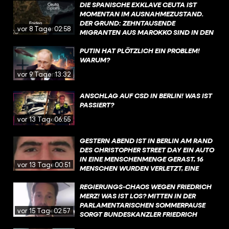
DIE SPANISCHE EXKLAVE CEUTA IST
MOMENTAN IM AUSNAHMEZUSTAND.
DER GRUND: ZEHNTAUSENDE
vor 8 Tagen
02:58
MIGRANTEN AUS MAROKKO SIND IN DEN
VERGANGENEN TAGEN IRREGULÄR IN DIE
STADT GELANGT. MEHR ZU DEN
PUTIN HAT PLÖTZLICH EIN PROBLEM!
HINTERGRÜNDEN ERFAHRT IHR IN DIESEM
WARUM?
VIDEO.
vor 9 Tagen
13:32
ANSCHLAG AUF CSD IN BERLIN! WAS IST
PASSIERT?
vor 13 Tagen
06:55
GESTERN ABEND IST IN BERLIN AM RAND
DES CHRISTOPHER STREET DAY EIN AUTO
IN EINE MENSCHENMENGE GERAST, 16
vor 13 Tagen
00:51
MENSCHEN WURDEN VERLETZT, EINE
FRAU GETÖTET. MEHR ZU DEN
HINTERGRÜNDEN ERFAHRT IHR IN DIESEM
REGIERUNGS-CHAOS WEGEN FRIEDRICH
VIDEO.
MERZ! WAS IST LOS? MITTEN IN DER
PARLAMENTARISCHEN SOMMERPAUSE
vor 15 Tagen
02:57
SORGT BUNDESKANZLER FRIEDRICH
MERZ FÜR CHAOS IN DER