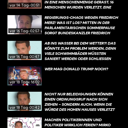
IN EINE MENSCHENMENGE GERAST, 16
vor 14 Tagen
00:51
MENSCHEN WURDEN VERLETZT, EINE
FRAU GETÖTET. MEHR ZU DEN
HINTERGRÜNDEN ERFAHRT IHR IN DIESEM
REGIERUNGS-CHAOS WEGEN FRIEDRICH
VIDEO.
MERZ! WAS IST LOS? MITTEN IN DER
PARLAMENTARISCHEN SOMMERPAUSE
vor 16 Tagen
02:57
SORGT BUNDESKANZLER FRIEDRICH
MERZ FÜR CHAOS IN DER
BUNDESREGIERUNG. MEHR DAZU
AB INS WASSER BEI DEM WETTER?! DAS
ERFAHRT IHR IN DIESEM VIDEO, MIT EINEM
KÖNNTE ZUM PROBLEM WERDEN, DENN
KURZEN KOMMENTAR ZUR SITUATION.
VIELE SCHWIMMBÄDER MÜSSTEN
vor 16 Tagen
00:47
SANIERT WERDEN ODER SCHLIESSEN S
OGAR KOMPLETT. WAS IST DA LOS?
WER MAG DONALD TRUMP NOCH?
vor 18 Tagen
16:02
NICHT NUR BELEIDIGUNGEN KÖNNEN
EINEN ORDNUNGSRUF NACH SICH
ZIEHEN – SONDERN AUCH, WENN DIE
vor 18 Tagen
00:42
WÜRDE DES HOHEN HAUSES VERLETZT
WIRD.
MACHEN POLITIKERINNEN UND
POLITIKER WIRKLICH FERIEN? MIRKO