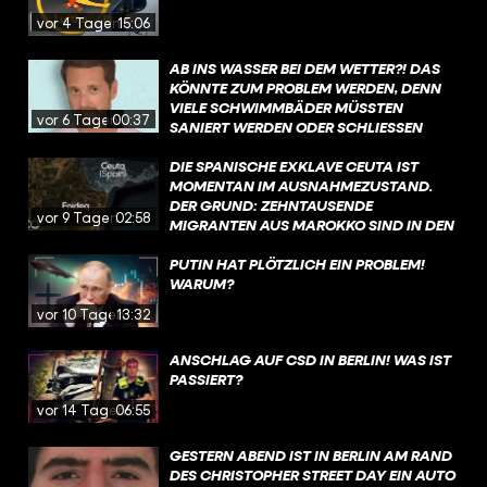
vor 4 Tagen
15:06
AB INS WASSER BEI DEM WETTER?! DAS
KÖNNTE ZUM PROBLEM WERDEN, DENN
VIELE SCHWIMMBÄDER MÜSSTEN
vor 6 Tagen
00:37
SANIERT WERDEN ODER SCHLIESSEN S
OGAR KOMPLETT. WAS IST DA LOS?
DIE SPANISCHE EXKLAVE CEUTA IST
MOMENTAN IM AUSNAHMEZUSTAND.
DER GRUND: ZEHNTAUSENDE
vor 9 Tagen
02:58
MIGRANTEN AUS MAROKKO SIND IN DEN
VERGANGENEN TAGEN IRREGULÄR IN DIE
STADT GELANGT. MEHR ZU DEN
PUTIN HAT PLÖTZLICH EIN PROBLEM!
HINTERGRÜNDEN ERFAHRT IHR IN DIESEM
WARUM?
VIDEO.
vor 10 Tagen
13:32
ANSCHLAG AUF CSD IN BERLIN! WAS IST
PASSIERT?
vor 14 Tagen
06:55
GESTERN ABEND IST IN BERLIN AM RAND
DES CHRISTOPHER STREET DAY EIN AUTO