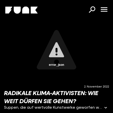
error_json
2. November 2022
RADIKALE KLIMA-AKTIVISTEN: WIE
WEIT DÜRFEN SIE GEHEN?
Suppen, die auf wertvolle Kunstwerke geworfen werden, Straßenblockaden, die zu Schwierigkeiten führen, Klebe-Aktionen im öffentlichen Raum - radikale Klima-Aktivisten wie die "Letzte Generation" sorgen immer wieder für Aufsehen. Wie legitim sind ihre Methoden? Wo liegen rechtlich die Grenzen? Und: wie kann man diese Form der Protests generell bewerten? Darum geht es in diesem Video. ► Mein Kanal gehört zu funk, dem Netzwerk von ARD und ZDF. Weitere Infos: Youtube: http://www.youtube.com/funkofficial funk Web-App: https://go.funk.net Impressum: https://go.funk.net/impressum Kostenlos abonnieren - http://www.youtube.com/mrwissen2go/?sub_confirmation=1 Hier findet ihr mich bei Facebook - http://www.facebook.com/wissen2go Redaktion: Tilo Bernhardt, Franziska Pfeffer Redaktion (ZDF): Nicole Valezuela, Volker Erbert Kamera: Markus Maiwald, Lias Becker Schnitt & Animationen: Lias Becker, Markus Maiwald, Christopher Hesse Thumbnail-Designer: David Weber