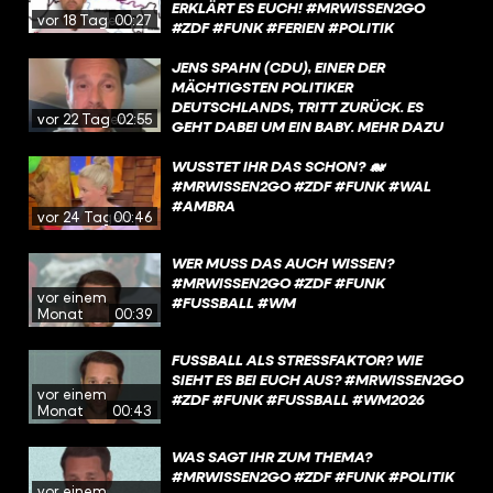
ERKLÄRT ES EUCH! #MRWISSEN2GO
vor 18 Tagen
00:27
#ZDF #FUNK #FERIEN #POLITIK
JENS SPAHN (CDU), EINER DER
MÄCHTIGSTEN POLITIKER
DEUTSCHLANDS, TRITT ZURÜCK. ES
vor 22 Tagen
02:55
GEHT DABEI UM EIN BABY. MEHR DAZU
ERFAHRT IHR IN DIESEM VIDEO.
WUSSTET IHR DAS SCHON? 🐋
#MRWISSEN2GO #ZDF #FUNK #WAL
#AMBRA
vor 24 Tagen
00:46
WER MUSS DAS AUCH WISSEN?
#MRWISSEN2GO #ZDF #FUNK
vor einem
#FUSSBALL #WM
Monat
00:39
FUSSBALL ALS STRESSFAKTOR? WIE S
IEHT ES BEI EUCH AUS? #MRWISSEN2GO #
vor einem
ZDF #FUNK #FUSSBALL #WM2026
Monat
00:43
WAS SAGT IHR ZUM THEMA?
#MRWISSEN2GO #ZDF #FUNK #POLITIK
vor einem