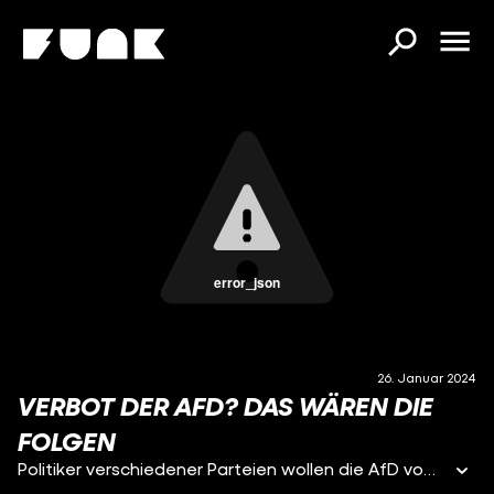
error_json
26. Januar 2024
VERBOT DER AFD? DAS WÄREN DIE
FOLGEN
Politiker verschiedener Parteien wollen die AfD vom Bundesverfassungsgericht verbieten lassen. Dafür wäre zunächst ein Antrag von Bundestag, Bundesrat oder der Bundesregierung nötig. Was wäre denn, wenn ein solcher Antrag Erfolg hätte? Welche Folgen hätte das für die AfD und für Deutschland allgemein? Darum geht es in diesem Video.