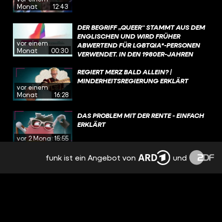
Monat
12:43
DER BEGRIFF „QUEER“ STAMMT AUS DEM
ENGLISCHEN UND WIRD FRÜHER
vor einem
ABWERTEND FÜR LGBTQIA*-PERSONEN
Monat
00:30
VERWENDET. IN DEN 1980ER-JAHREN
EROBERT SICH DIE COMMUNITY DEN
BEGRIFF ZURÜCK. HEUTE IST „QUEER“ FÜR
REGIERT MERZ BALD ALLEIN? |
VIELE EIN SAMMELBEGRIFF FÜR
MINDERHEITSREGIERUNG ERKLÄRT
vor einem
MENSCHEN, DIE NICHT HETEROSEXUELL
Monat
16:28
SIND ODER SICH NICHT MIT DEM BEI DER
GEBURT ZUGEWIESENEN GESCHLECHT
DAS PROBLEM MIT DER RENTE - EINFACH
IDENTIFIZIEREN.
ERKLÄRT
vor 2 Monaten
15:55
funk ist ein Angebot von
und
IRAN-KRIEG VORBEI? UND WER HAT
„GEWONNEN”?
vor 2 Monaten
12:25
DAS KÖNNTE PASSIEREN, WENN DIE AFD
IN SACHSEN-ANHALT REGIERT