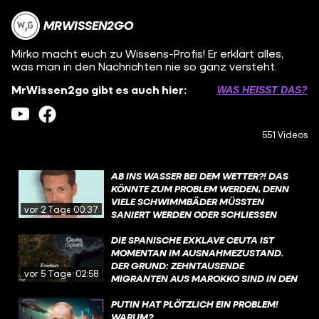
MRWISSEN2GO
Mirko macht euch zu Wissens-Profis! Er erklärt alles,
was man in den Nachrichten nie so ganz versteht.
MrWissen2go gibt es auch hier:
WAS HEISST DAS?
551 Videos
AB INS WASSER BEI DEM WETTER?! DAS
KÖNNTE ZUM PROBLEM WERDEN, DENN
VIELE SCHWIMMBÄDER MÜSSTEN
vor 2 Tagen
00:37
SANIERT WERDEN ODER SCHLIESSEN S
OGAR KOMPLETT. WAS IST DA LOS?
DIE SPANISCHE EXKLAVE CEUTA IST
MOMENTAN IM AUSNAHMEZUSTAND.
DER GRUND: ZEHNTAUSENDE
vor 5 Tagen
02:58
MIGRANTEN AUS MAROKKO SIND IN DEN
VERGANGENEN TAGEN IRREGULÄR IN DIE
STADT GELANGT. MEHR ZU DEN
PUTIN HAT PLÖTZLICH EIN PROBLEM!
HINTERGRÜNDEN ERFAHRT IHR IN DIESEM
WARUM?