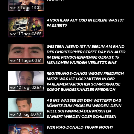
VIDEO.
vor 7 Tagen
13:32
ANSCHLAG AUF CSD IN BERLIN! WAS IST
PASSIERT?
vor 11 Tagen
06:55
GESTERN ABEND IST IN BERLIN AM RAND
DES CHRISTOPHER STREET DAY EIN AUTO
IN EINE MENSCHENMENGE GERAST, 16
vor 11 Tagen
00:51
MENSCHEN WURDEN VERLETZT, EINE
FRAU GETÖTET. MEHR ZU DEN
HINTERGRÜNDEN ERFAHRT IHR IN DIESEM
REGIERUNGS-CHAOS WEGEN FRIEDRICH
VIDEO.
MERZ! WAS IST LOS? MITTEN IN DER
PARLAMENTARISCHEN SOMMERPAUSE
vor 12 Tagen
02:57
SORGT BUNDESKANZLER FRIEDRICH
MERZ FÜR CHAOS IN DER
BUNDESREGIERUNG. MEHR DAZU
AB INS WASSER BEI DEM WETTER?! DAS
ERFAHRT IHR IN DIESEM VIDEO, MIT EINEM
KÖNNTE ZUM PROBLEM WERDEN, DENN
KURZEN KOMMENTAR ZUR SITUATION.
VIELE SCHWIMMBÄDER MÜSSTEN
vor 13 Tagen
00:47
SANIERT WERDEN ODER SCHLIESSEN S
OGAR KOMPLETT. WAS IST DA LOS?
WER MAG DONALD TRUMP NOCH?