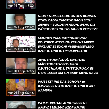
vor 14 Tagen
16:02
NICHT NUR BELEIDIGUNGEN KÖNNEN
EINEN ORDNUNGSRUF NACH SICH
ZIEHEN – SONDERN AUCH, WENN DIE
vor 15 Tagen
00:42
WÜRDE DES HOHEN HAUSES VERLETZT
WIRD.
MACHEN POLITIKERINNEN UND
POLITIKER WIRKLICH FERIEN? MIRKO
ERKLÄRT ES EUCH! #MRWISSEN2GO
vor 15 Tagen
00:27
#ZDF #FUNK #FERIEN #POLITIK
JENS SPAHN (CDU), EINER DER
MÄCHTIGSTEN POLITIKER
DEUTSCHLANDS, TRITT ZURÜCK. ES
vor 18 Tagen
02:55
GEHT DABEI UM EIN BABY. MEHR DAZU
ERFAHRT IHR IN DIESEM VIDEO.
WUSSTET IHR DAS SCHON? 🐋
#MRWISSEN2GO #ZDF #FUNK #WAL
#AMBRA
vor 21 Tagen
00:46
WER MUSS DAS AUCH WISSEN?
#MRWISSEN2GO #ZDF #FUNK