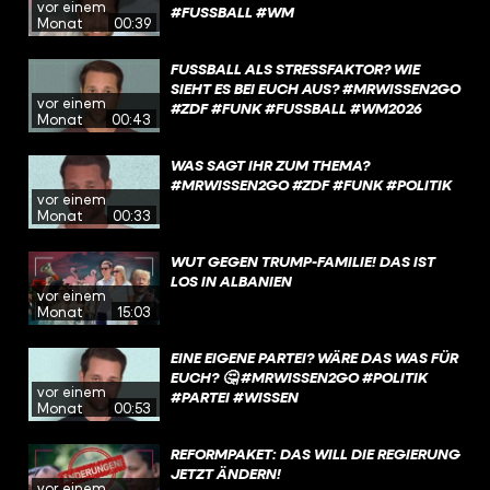
vor einem
#FUSSBALL #WM
Monat
00:39
FUSSBALL ALS STRESSFAKTOR? WIE S
IEHT ES BEI EUCH AUS? #MRWISSEN2GO #
vor einem
ZDF #FUNK #FUSSBALL #WM2026
Monat
00:43
WAS SAGT IHR ZUM THEMA?
#MRWISSEN2GO #ZDF #FUNK #POLITIK
vor einem
Monat
00:33
WUT GEGEN TRUMP-FAMILIE! DAS IST
LOS IN ALBANIEN
vor einem
Monat
15:03
EINE EIGENE PARTEI? WÄRE DAS WAS FÜR
EUCH? 🤔 #MRWISSEN2GO #POLITIK
vor einem
#PARTEI #WISSEN
Monat
00:53
REFORMPAKET: DAS WILL DIE REGIERUNG
JETZT ÄNDERN!
vor einem