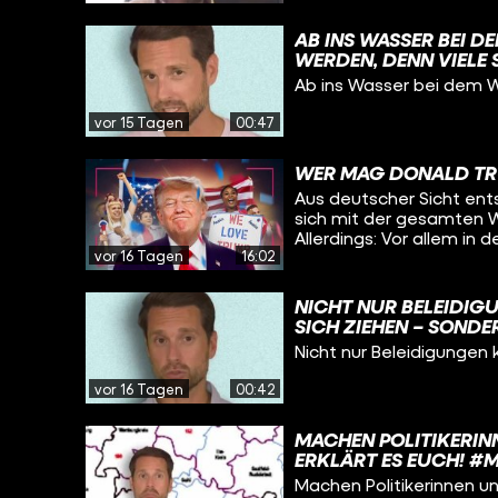
AB INS WASSER BEI 
WERDEN, DENN VIEL
ODER SCHLIESSEN SOG
Ab ins Wasser bei dem 
vor 15 Tagen
00:47
WER MAG DONALD T
Aus deutscher Sicht ent
sich mit der gesamten W
Allerdings: Vor allem in
vor 16 Tagen
16:02
Unterstützer und Anhän
Video.
NICHT NUR BELEIDI
SICH ZIEHEN – SOND
HAUSES VERLETZT WI
Nicht nur Beleidigungen
vor 16 Tagen
00:42
MACHEN POLITIKERINN
ERKLÄRT ES EUCH! #
Machen Politikerinnen und 