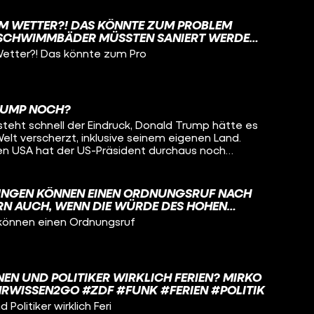
DEM WETTER?! DAS KÖNNTE ZUM PROBLEM
E SCHWIMMBÄDER MÜSSTEN SANIERT WERDEN
AR KOMPLETT. WAS IST DA LOS?
Wetter?! Das könnte zum Pro
RUMP NOCH?
steht schnell der Eindruck, Donald Trump hätte es
elt verscherzt, inklusive seinem eigenen Land.
 den USA hat der US-Präsident durchaus noch
ger. Wer gehört dazu? Darum geht es in diesem
GUNGEN KÖNNEN EINEN ORDNUNGSRUF NACH
ERN AUCH, WENN DIE WÜRDE DES HOHEN
RD.
 können einen Ordnungsruf
EN UND POLITIKER WIRKLICH FERIEN? MIRKO
MRWISSEN2GO #ZDF #FUNK #FERIEN #POLITIK
Politiker wirklich Feri