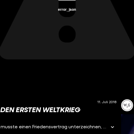
error_json
11. Juli 2018
DEN ERSTEN WELTKRIEG
Deutschland hat den Ersten Weltkrieg verloren und musste einen Friedensvertrag unterzeichnen, der indirekt zu einem weiteren Weltkrieg geführt hat. Was aber wäre gewesen, hätte Deutschland gewonnen? Darum geht es in diesem Video.