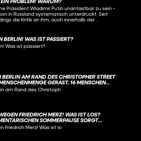
H EIN PROBLEM! WARUM?
he Präsident Wladimir Putin unantastbar zu sein -
tion in Russland systematisch unterdrückt. Seit
dings die Kritik an ihm, auch innerhalb der
 liegt das? Darum geht es in diesem Video.
 BERLIN! WAS IST PASSIERT?
n! Was ist passiert?
N BERLIN AM RAND DES CHRISTOPHER STREET
E MENSCHENMENGE GERAST, 16 MENSCHEN
NE FRAU GETÖTET. MEHR ZU DEN
rlin am Rand des Christoph
RT IHR IN DIESEM VIDEO.
EGEN FRIEDRICH MERZ! WAS IST LOS?
AMENTARISCHEN SOMMERPAUSE SORGT
DRICH MERZ FÜR CHAOS IN DER
Friedrich Merz! Was ist lo
HR DAZU ERFAHRT IHR IN DIESEM VIDEO, MIT
NTAR ZUR SITUATION.