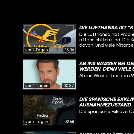
DIE LUFTHANSA IST "
Die Lufthansa hat Problem
offensichtlich sind. Di
davon, und viele Mitarbe
vor 2 Tagen
15:06
einstigen deutschen Vo
AB INS WASSER BEI 
WERDEN, DENN VIEL
ODER SCHLIESSEN SOG
Ab ins Wasser bei dem 
vor 4 Tagen
00:37
DIE SPANISCHE EXKL
AUSNAHMEZUSTAND. 
AUS MAROKKO SIND I
Die spanische Exklave 
DIE STADT GELANGT.
IN DIESEM VIDEO.
vor 7 Tagen
02:58