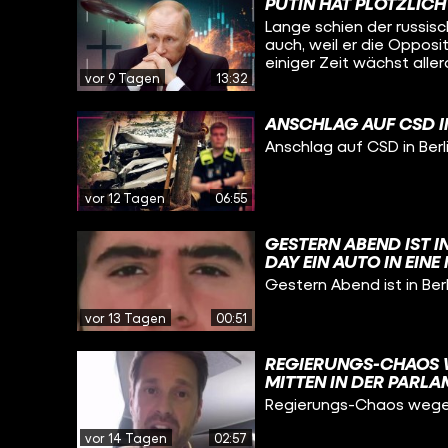
PUTIN HAT PLÖTZLIC
Lange schien der russisc
auch, weil er die Opposi
einiger Zeit wächst aller
vor 9 Tagen
13:32
russischen Eliten. Woran
ANSCHLAG AUF CSD IN
Anschlag auf CSD in Berli
vor 12 Tagen
06:55
GESTERN ABEND IST I
DAY EIN AUTO IN EIN
WURDEN VERLETZT, EI
Gestern Abend ist in Be
HINTERGRÜNDEN ERFAH
vor 13 Tagen
00:51
REGIERUNGS-CHAOS W
MITTEN IN DER PARL
BUNDESKANZLER FRIE
Regierungs-Chaos wegen 
BUNDESREGIERUNG. ME
EINEM KURZEN KOMME
vor 14 Tagen
02:57