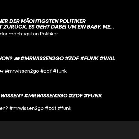
INER DER MÄCHTIGSTEN POLITIKER
 ZURÜCK. ES GEHT DABEI UM EIN BABY. MEHR
 DIESEM VIDEO.
der mächtigsten Politiker
CHON? 🐋 #MRWISSEN2GO #ZDF #FUNK #WAL
 🐋 #mrwissen2go #zdf #funk
 WISSEN? #MRWISSEN2GO #ZDF #FUNK
sen? #mrwissen2go #zdf #funk
AKTOR? WIE SIEHT ES BEI EUCH AUS? #
 #FUNK #FUSSBALL #WM2026