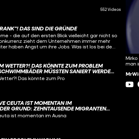
552 Videos
KRANK"! DAS SIND DIE GRÜNDE
e - die auf den ersten Blick vielleicht gar nicht so
e Konkurrenz zieht dem Unternehmen immer mehr
iter haben Angst um ihre Jobs. Was ist los bei dem
rzeige-Konzern? Darum geht es in diesem Video.
Mirko
man i
DEM WETTER?! DAS KÖNNTE ZUM PROBLEM
E SCHWIMMBÄDER MÜSSTEN SANIERT WERDEN
MrWis
AR KOMPLETT. WAS IST DA LOS?
Wetter?! Das könnte zum Pro
AVE CEUTA IST MOMENTAN IM
DER GRUND: ZEHNTAUSENDE MIGRANTEN
N DEN VERGANGENEN TAGEN IRREGULÄR IN
Ceuta ist momentan im Ausna
 MEHR ZU DEN HINTERGRÜNDEN ERFAHRT IHR