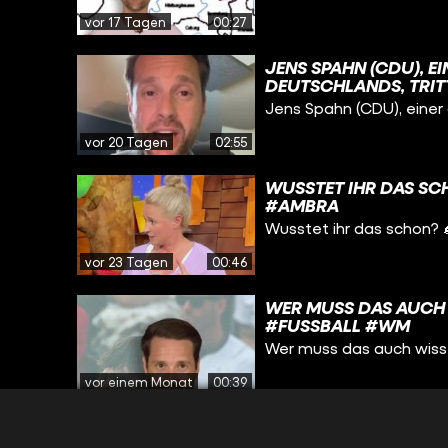
vor 17 Tagen
00:27
JENS SPAHN (CDU), E
DEUTSCHLANDS, TRITT
DAZU ERFAHRT IHR IN
Jens Spahn (CDU), einer 
vor 20 Tagen
02:55
WUSSTET IHR DAS S
#AMBRA
Wusstet ihr das schon?
vor 23 Tagen
00:46
WER MUSS DAS AUCH
#FUSSBALL #WM
Wer muss das auch wis
vor einem Monat
00:39
FUSSBALL ALS STRESSF
MRWISSEN2GO #ZDF