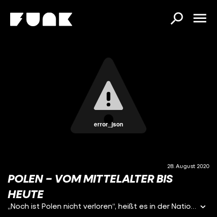
error_json
28. August 2020
POLEN – VOM MITTELALTER BIS
HEUTE
„Noch ist Polen nicht verloren“, heißt es in der Nationalhymne Polens. Die Zeile bezieht sich auf den Zeitabschnitt in der polnischen Geschichte, als es noch keinen polnischen Staat gegeben hat. Wir nennen das die polnischen Teilungen. 123 Jahre lang ist Polen zwischen Preußen, Österreich und Russland aufgeteilt. Die Zeile aus der Hymne beschreibt ziemlich prägnant die Geschichte unseres Nachbarlands im Osten.