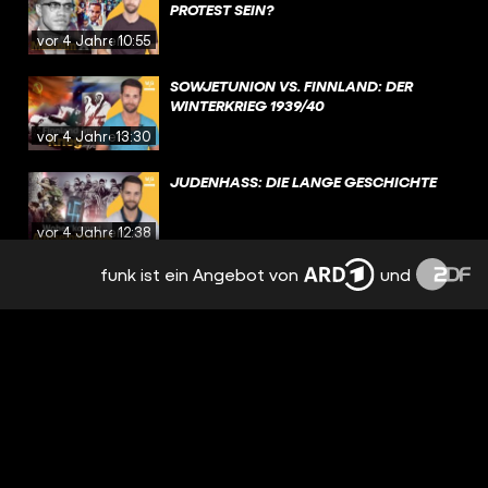
PROTEST SEIN?
vor 4 Jahren
10:55
SOWJETUNION VS. FINNLAND: DER
WINTERKRIEG 1939/40
vor 4 Jahren
13:30
JUDENHASS: DIE LANGE GESCHICHTE
vor 4 Jahren
12:38
funk ist ein Angebot von
und
DIE GESCHICHTE DES CANNABIS: VON
VERBOT BIS LEGALISIERUNG
vor 4 Jahren
10:39
5 INVASIONEN DER GESCHICHTE
vor 4 Jahren
14:01
DIE VÖLKERWANDERUNG: FLUCHT UND