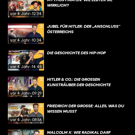
WIRKLICH?
vor 4 Jahren
12:34
JUBEL FÜR HITLER: DER „ANSCHLUSS”
ÖSTERREICHS
vor 4 Jahren
10:34
DIE GESCHICHTE DES HIP-HOP
vor 4 Jahren
14:45
HITLER & CO.: DIE GROSSEN K
UNSTRÄUBER DER GESCHICHTE
vor 4 Jahren
09:29
FRIEDRICH DER GROSSE: ALLES, WAS DU W
ISSEN MUSST
vor 4 Jahren
08:56
MALCOLM X: WIE RADIKAL DARF