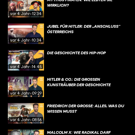
WIRKLICH?
vor 4 Jahren
12:34
JUBEL FÜR HITLER: DER „ANSCHLUSS”
ÖSTERREICHS
vor 4 Jahren
10:34
DIE GESCHICHTE DES HIP-HOP
vor 4 Jahren
14:45
HITLER & CO.: DIE GROSSEN K
UNSTRÄUBER DER GESCHICHTE
vor 4 Jahren
09:29
FRIEDRICH DER GROSSE: ALLES, WAS DU W
ISSEN MUSST
vor 4 Jahren
08:56
MALCOLM X: WIE RADIKAL DARF