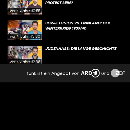
PROTEST SEIN?
vor 4 Jahren
10:55
SOWJETUNION VS. FINNLAND: DER
WINTERKRIEG 1939/40
vor 4 Jahren
13:30
JUDENHASS: DIE LANGE GESCHICHTE
vor 4 Jahren
12:38
funk ist ein Angebot von
und
DIE GESCHICHTE DES CANNABIS: VON
VERBOT BIS LEGALISIERUNG
vor 4 Jahren
10:39
5 INVASIONEN DER GESCHICHTE
vor 4 Jahren
14:01
DIE VÖLKERWANDERUNG: FLUCHT UND