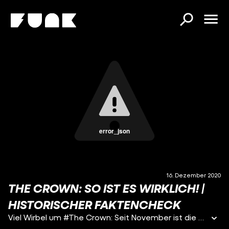
error_json
16. Dezember 2020
THE CROWN: SO IST ES WIRKLICH! |
HISTORISCHER FAKTENCHECK
Viel Wirbel um #The Crown: Seit November ist die vierte und aktuelle Staffel der erfolgreichen Netflix-Produktion über das britische Königshaus online. Seitdem reißen die Diskussionen um diese Staffel nicht ab. Kritiker werfen den Machern vor, nicht transparent zu machen, dass die Serie über die britische Königin Elisabeth II. Fiktion ist. Der britische Kultusstaatssekretär fordert eine Warnung vor jeder Episode, die darauf hinweist.