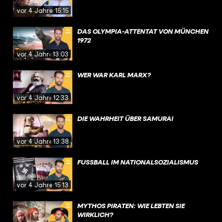
vor 4 Jahren
15:15
DAS OLYMPIA-ATTENTAT VON MÜNCHEN
1972
vor 4 Jahren
13:03
WER WAR KARL MARX?
vor 4 Jahren
12:33
DIE WAHRHEIT ÜBER SAMURAI
vor 4 Jahren
13:38
FUSSBALL IM NATIONALSOZIALISMUS
vor 4 Jahren
15:13
MYTHOS PIRATEN: WIE LEBTEN SIE
WIRKLICH?