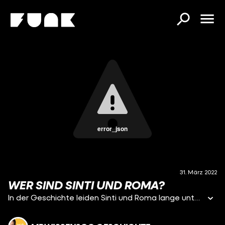
error_json
31. März 2022
WER SIND SINTI UND ROMA?
In der Geschichte leiden Sinti und Roma lange unter Vertreibung und Diskriminierung: In ganz Europa werden sie seit Jahrhunderten ausgegrenzt. Im Mittelalter dürfen sie sich nicht niederlassen und werden dann als „fahrendes Volk” stigmatisiert. Auch die Bezeichnung „Zigeuner” ist eine negativ konnotierte Fremdzuschreibung. Eng mit diesem Begriff verknüpft ist der Völkermord an den Sinti und Roma im Nationalsozialismus. Noch immer kursieren Vorurteile und das Wissen über ihre Geschichte ist oft lückenhaft. Heute gelten Sinti und Roma zwar als eine anerkannte Minderheit in Deutschland, doch noch immer gibt es Verbrechen aus Antiziganismus. Was viele vergessen: Sinti und Roma prägen die Kultur in Deutschland und in ganz Europa entscheidend mit. In diesem Video erklären wir euch, woher Sinti und Roma ursprünglich kommen, wie sie über Jahrhunderte ausgegrenzt werden und wieso ihre Geschichte eben doch weit mehr ist die Erinnerung an Unterdrückung und Diskriminierung. Kapitel: 00:00 Intro 01:34 Woher kommen Sinti und Roma? 04:22 Sinti und Roma in der Frühen Neuzeit 05:46 Rassismus und Völkermord 07:35 Mangelhafte Aufarbeitung 09:58 Sinti und Roma heute Eine Produktion der objektiv media GmbH für Terra X und funk: Moderation: Mirko Drotschmann Autor: Matthias Schöberl Producer: Andreas Sommer Redaktion (OM): Inga Haupt Motion Design: Christian Wischnewski Schnitt: Christian Wischnewski ZDF: Kai Jostmeier, Johanna Kaack