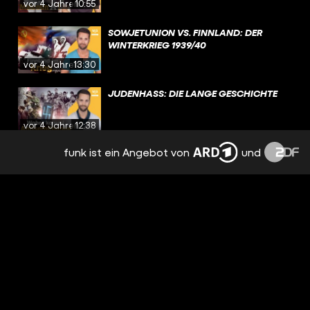
vor 4 Jahren
10:55
SOWJETUNION VS. FINNLAND: DER
WINTERKRIEG 1939/40
vor 4 Jahren
13:30
JUDENHASS: DIE LANGE GESCHICHTE
vor 4 Jahren
12:38
funk ist ein Angebot von
und
DIE GESCHICHTE DES CANNABIS: VON
VERBOT BIS LEGALISIERUNG
vor 4 Jahren
10:39
5 INVASIONEN DER GESCHICHTE
vor 4 Jahren
14:01
DIE VÖLKERWANDERUNG: FLUCHT UND
VERTREIBUNG IN DER ANTIKE
vor 4 Jahren
12:04