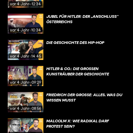
vor 4 Jahren
12:34
JUBEL FÜR HITLER: DER „ANSCHLUSS”
ÖSTERREICHS
vor 4 Jahren
10:34
DIE GESCHICHTE DES HIP-HOP
vor 4 Jahren
14:45
HITLER & CO.: DIE GROSSEN K
UNSTRÄUBER DER GESCHICHTE
vor 4 Jahren
09:29
FRIEDRICH DER GROSSE: ALLES, WAS DU W
ISSEN MUSST
vor 4 Jahren
08:56
MALCOLM X: WIE RADIKAL DARF
PROTEST SEIN?