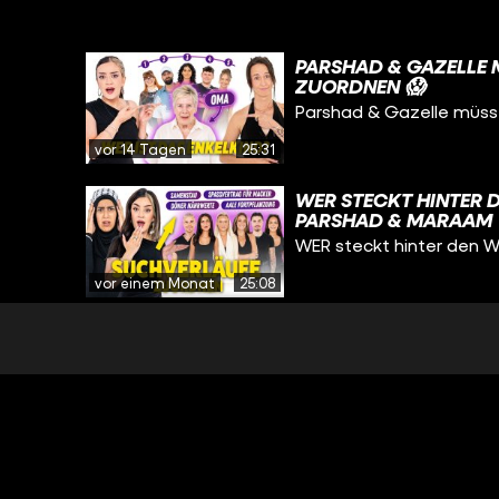
PARSHAD & GAZELLE 
ZUORDNEN 😱
Parshad & Gazelle müss
vor 14 Tagen
25:31
WER STECKT HINTER 
PARSHAD & MARAAM
WER steckt hinter den W
vor einem Monat
25:08
WELCHES PAAR WURDE
PARSHAD & JENNAH 
Welches Paar wurde durc
vor einem Monat
24:16
WER HAT WELCHE JU
MILAD 😅