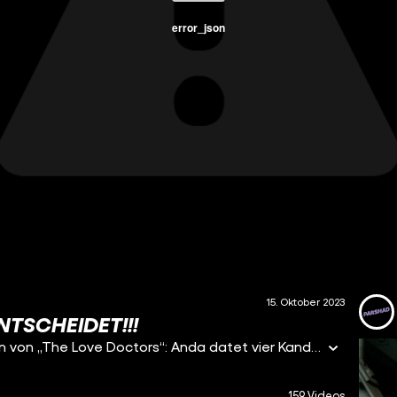
error_json
15. Oktober 2023
NTSCHEIDET!!!
Canims Benims! Willkommen zu einer Special Edition von „The Love Doctors“: Anda datet vier Kandidaten in 3 Dating-Runden und muss nach jeder Runde einen Mann nach Hause schicken. Die Tatsache, dass sie ihre Dates anfangs nur hören, dann berühren und erst in der letzten Runde sehen kann, macht die Aufgabe natürlich nicht leichter. Aber Charakter ist schließlich wichtiger als Aussehen, oder? Ob sich Anda entscheiden kann und ob sie am Ende zufrieden mit ihrer Wahl sein wird? #parshad #funk #date #liebe ————— Jeden zweiten Sonntag! ABONNIER MICH ► https://www.youtube.com/@parshad Folge mir auf ► TikTok | https://www.tiktok.com/@parshad.tiktok ————— Eine 1TAKE FILMS Produktion Executive Producer: Erhan Dogan ————— Parshad ist bei #funk YouTube: https://www.youtube.com/funkofficial Instagram: https://www.instagram.com/funk TikTok: https://www.tiktok.com/@funk Website: https://go.funk.net https://go.funk.net/impressum
159 Videos