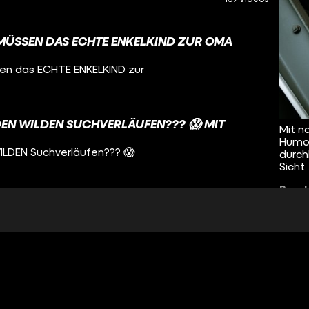
MÜSSEN DAS ECHTE ENKELKIND ZUR OMA
en das ECHTE ENKELKIND zur
DEN WILDEN SUCHVERLÄUFEN??? 😱 MIT
Mit n
Humor
ILDEN Suchverläufen??? 😱
durch
Sicht.
Parsh
 DURCH DIE EX VERKUPPELT?! 😱 MIT
SCHOTT
h die EX verkuppelt?! 😱 m
GENDSÜNDE VERBROCHEN? MIT PARSHAD &