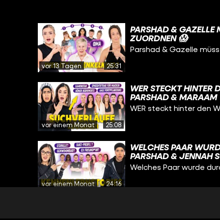
PARSHAD & GAZELLE 
ZUORDNEN 😱
Parshad & Gazelle müss
vor 13 Tagen
25:31
WER STECKT HINTER 
PARSHAD & MARAAM
WER steckt hinter den W
vor einem Monat
25:08
WELCHES PAAR WURDE
PARSHAD & JENNAH 
Welches Paar wurde durc
vor einem Monat
24:16
WER HAT WELCHE JU
MILAD 😅