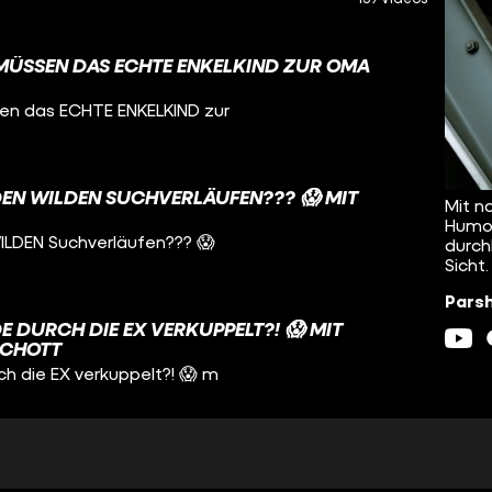
MÜSSEN DAS ECHTE ENKELKIND ZUR OMA
en das ECHTE ENKELKIND zur
DEN WILDEN SUCHVERLÄUFEN??? 😱 MIT
Mit n
Humor
ILDEN Suchverläufen??? 😱
durch
Sicht.
Parsh
 DURCH DIE EX VERKUPPELT?! 😱 MIT
SCHOTT
h die EX verkuppelt?! 😱 m
GENDSÜNDE VERBROCHEN? MIT PARSHAD &