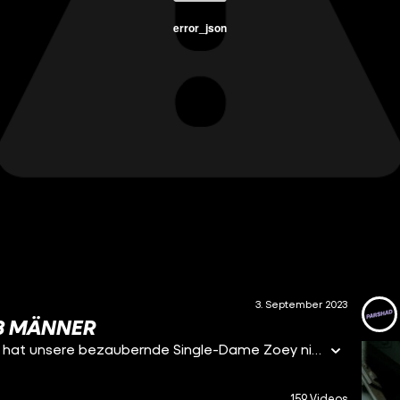
error_json
3. September 2023
 3 MÄNNER
Canims Benims! In dieser außergewöhnlichen Folge hat unsere bezaubernde Single-Dame Zoey nicht nur drei Männer am Start, sondern auch ihre eigene Zwillingsschwester Mia als Love Doktorin, die gemeinsam mit Parshad die Dates anleitet. Anfangs ist Zoey noch sehr schüchtern, doch einer der drei Männer schafft es, sie mit seiner Art zu überzeugen und das Einzeldate zu ergattern. Auf wen Zoeys Wahl fällt, wie sich die beim Mal-Date schlagen und ob daraus mehr werden kann, erfahrt ihr in dieser Folge!
159 Videos