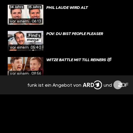
PHIL LAUDE WIRD ALT
vor einem Jahr
06:13
POV: DU BIST PEOPLE PLEASER
vor einem Jahr
05:40
WITZE BATTLE MIT TILL REINERS 🤣
vor einem Jahr
09:56
funk ist ein Angebot von
und
WENN CHAT GPT ZUR SUCHT WIRD
vor einem Jahr
05:44
QUERDENKER BEI SQUID GAME
vor einem Jahr
05:30