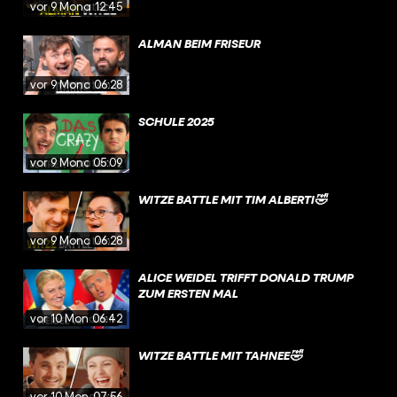
vor 9 Monaten
12:45
ALMAN BEIM FRISEUR
vor 9 Monaten
06:28
SCHULE 2025
vor 9 Monaten
05:09
WITZE BATTLE MIT TIM ALBERTI🤣
vor 9 Monaten
06:28
ALICE WEIDEL TRIFFT DONALD TRUMP
ZUM ERSTEN MAL
vor 10 Monaten
06:42
WITZE BATTLE MIT TAHNEE🤣
vor 10 Monaten
07:56