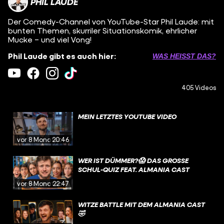
PHIL LAUDE
Der Comedy-Channel von YouTube-Star Phil Laude: mit
bunten Themen, skurriler Situationskomik, ehrlicher
Mucke – und viel Vong!
Phil Laude gibt es auch hier:
WAS HEISST DAS?
405 Videos
MEIN LETZTES YOUTUBE VIDEO
vor 8 Monaten
20:46
WER IST DÜMMER?😱 DAS GROSSE S
CHUL-QUIZ FEAT. ALMANIA CAST
vor 8 Monaten
22:47
WITZE BATTLE MIT DEM ALMANIA CAST
🤣