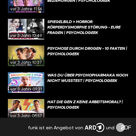
BEZIEHUNGEN | PSYCHOLOGEEK
vor 3 Jahren
11:56
SPIEGELBILD = HORROR:
KÖRPERDYSMORPHE STÖRUNG - EURE
FRAGEN | PSYCHOLOGEEK
vor 3 Jahren
13:49
PSYCHOSE DURCH DR0GEN - 10 FAKTEN |
PSYCHOLOGEEK
vor 3 Jahren
10:37
WAS DU ÜBER PSYCHOPHARMAKA NOCH
NICHT WUSSTEST | PSYCHOLOGEEK
vor 3 Jahren
09:31
HAT DIE GEN Z KEINE ARBEITSMORAL? |
PSYCHOLOGEEK
vor 3 Jahren
08:57
funk ist ein Angebot von
und
MACHT SOCIAL MEDIA UNSERE MENTAL
HEALTH KAPUTT? | PSYCHOLOGEEK