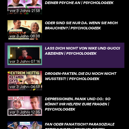
DEINER PSYCHE AN | PSYCHOLOGEEK
vor 3 Jahren
21:58
ODER SIND SIE NUR DA, WENN SIE MICH
BRAUCHEN? | PSYCHOLOGEEK
vor 3 Jahren
08:38
LASS DICH NICHT VON NIKE UND GUCCI
ABZIEHEN | PSYCHOLOGEEK
vor 3 Jahren
07:16
DR0GEN-FAKTEN, DIE DU NOCH NICHT
WUSSTEST! | PSYCHOLOGEEK
vor 3 Jahren
06:59
DEPRESSIONEN, PANIK UND CO.: SO
KÖNNT IHR HELFEN! EURE FRAGEN |
PSYCHOLOGEEK
vor 3 Jahren
12:35
FAN ODER FANATISCH? PARASOZIALE