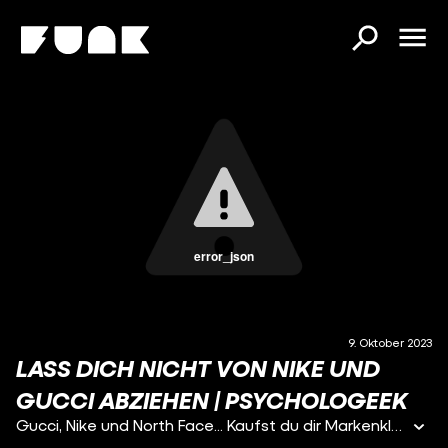
error_json
9. Oktober 2023
LASS DICH NICHT VON NIKE UND
GUCCI ABZIEHEN | PSYCHOLOGEEK
Gucci, Nike und North Face... Kaufst du dir Markenklamotten, weil du sie wirklich selbst cool findest? Stars wie Harry Styles, Miley Cyrus oder Capital Bra und Influencer wie MontanaBlack werben ganz offensichtlich für Marken wie Gucci, Louis Vuitton oder Balenciaga, aber es gibt noch viel subtilere Tricks. Also, fällst du auf die Strategien der Konzerne rein und wirst sogar von deinem eigenen Gehirn verar*#!t? Das schauen wir uns jetzt mal ganz genau an. Nach diesem Video fällst du darauf garantiert nicht mehr rein. Hinweis zur Attributionskonditionierung: Attributionskonditionierung = ein Attribut (z.B. sexy) eines Stars (z.B. George Clooney) wird auf ein Produkt (z.B. Nespresso) übertragen. Es ist also nicht DASSELBE wie Influencer-Marketing, sondern ein Effekt, der bei Influencer-Marketing wirkt.