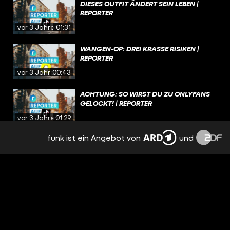
DIESES OUTFIT ÄNDERT SEIN LEBEN |
REPORTER
vor 3 Jahren
01:31
WANGEN-OP: DREI KRASSE RISIKEN |
REPORTER
vor 3 Jahren
00:43
ACHTUNG: SO WIRST DU ZU ONLYFANS
GELOCKT! | REPORTER
vor 3 Jahren
01:29
funk ist ein Angebot von
und
AUFWACHSEN MIT EINER ALMOND MOM I
REPORTER
vor 3 Jahren
01:32
BARTWUCHS ALS FRAU?! | REPORTER
vor 3 Jahren
01:52
MIT DIESER INFO LEBEN RETTEN? |