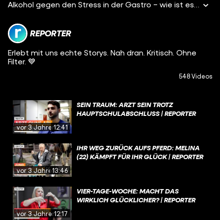
Alkohol gegen den Stress in der Gastro – wie ist es, wenn Bier, Wein und Schnaps immer dabei sind? Jobs in einer Kneipe oder Bar sind oft richtig stressig. Max von reporter begleitet Tim bei seiner Schicht in einem Wirtshaus. Seit Tim angefangen hat, in der Gastro zu arbeiten, trinkt er regelmäßig #Alkohol.
REPORTER
Erlebt mit uns echte Storys. Nah dran. Kritisch. Ohne
Filter. 💙
548 Videos
SEIN TRAUM: ARZT SEIN TROTZ
HAUPTSCHULABSCHLUSS | REPORTER
vor 3 Jahren
12:41
IHR WEG ZURÜCK AUFS PFERD: MELINA
(22) KÄMPFT FÜR IHR GLÜCK | REPORTER
vor 3 Jahren
13:46
VIER-TAGE-WOCHE: MACHT DAS
WIRKLICH GLÜCKLICHER? | REPORTER
vor 3 Jahren
12:17