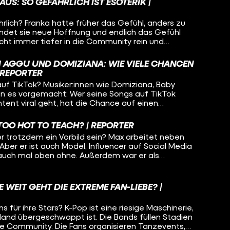
AUS: SO GEFÄHRLICH IST ESOTERIK |
rlich? Franka hatte früher das Gefühl, anders zu
t findet sie neue Hoffnung und endlich das Gefühl
cht immer tiefer in die Community rein und
ituale und Glaubenssätze bestimmen ihr Leben. Erst
reinfällt und ihre beste Freundin mit reinzieht,
I AGGU UND DOMIZIANA: WIE VIELE CHANCEN
g aus der Szene.
 REPORTER
auf TikTok? Musiker:innen wie Domiziana, Baby
en es vorgemacht: Wer seine Songs auf TikTok
ent viral geht, hat die Chance auf einen
industrie. Die Nachwuchsband Kabinett möchte
 funktioniert das?
 TOO HOT TO TEACH? | REPORTER
er trotzdem ein Vorbild sein? Max arbeitet neben
Aber er ist auch Model, Influencer auf Social Media
 auch mal oben ohne. Außerdem war er als
sh-TV-Sendung. Kann man diese beiden Welten
eme als Lehrer arbeiten, wenn man mit solchen
hkeit steht?
 WEIT GEHT DIE EXTREME FAN-LIEBE? |
 für ihre Stars? K-Pop ist eine riesige Maschinerie,
land übergeschwappt ist. Die Bands füllen Stadien
ue Community. Die Fans organisieren Tanzevents,