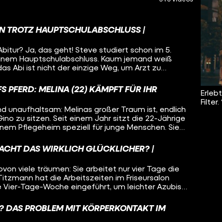
EIN TROTZ HAUPTSCHULABSCHLUSS |
bitur? Ja, das geht! Steve studiert schon im 5.
inem Hauptschulabschluss. Kaum jemand weiß
as Abi ist nicht der einzige Weg, um Arzt zu
 PFERD: MELINA (22) KÄMPFT FÜR IHR
Erleb
Filter.
nd unaufhaltsam: Melinas großer Traum ist, endlich
ino zu sitzen. Seit einem Jahr sitzt die 22-Jährige
 einem Pflegeheim speziell für junge Menschen. Sie
der zu einem schwächeren Herzen und manchmal
ührt. Ob sie es schaffen wird, wieder zu reiten?
ACHT DAS WIRKLICH GLÜCKLICHER? |
 wovon viele träumen: Sie arbeitet nur vier Tage die
Titzmann hat die Arbeitszeiten im Friseursalon
ie Vier-Tage-Woche eingeführt, um leichter Azubis
 auch aus der Gen Z zu finden.
G? DAS PROBLEM MIT KÖRPERKONTAKT IM