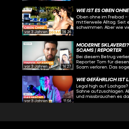
geben sehr viel Geld au
Reporter Max trifft zwei 
WIE IST ES OBEN OHNE
Twice gehen.
Oben ohne im Freibad – w
mittlerweile Alltag. Seit
schwimmen. Aber wie vi
vor 3 Jahren
14:26
müssen Personen, die da
Kommentaren sorgen? Ta
selbst ausprobiert.
MODERNE SKLAVEREI?
SCAMS | REPORTER
Bei diesem Betrug verlier
Reporter Tom für diesen 
vor 3 Jahren
16:27
Scam verloren. Das sogen
Deutschland - weltweit 
WIE GEFÄHRLICH IST 
Legal high auf Lachgas? 
Sahne aufzuschlagen. A
und missbrauchen es dam
vor 3 Jahren
11:56
legal im Kiosk oder per 
Gas inhaliert wird, sind 
die Partydroge?
LEIDEN UNTER FETISC
Laurin* leidet unter sei
traut sich nicht, den #Fe