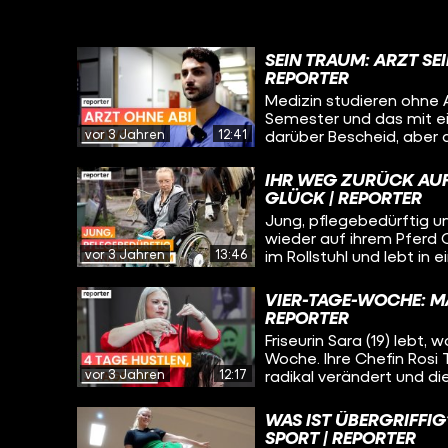
SEIN TRAUM: ARZT S
REPORTER
Medizin studieren ohne A
Semester und das mit e
vor 3 Jahren
12:41
darüber Bescheid, aber d
werden.
IHR WEG ZURÜCK AUFS
GLÜCK | REPORTER
Jung, pflegebedürftig u
wieder auf ihrem Pferd G
vor 3 Jahren
13:46
im Rollstuhl und lebt in
hat einen Gendefekt, 
zu einer Magenlähmung f
VIER-TAGE-WOCHE: M
REPORTER
Friseurin Sara (19) lebt,
Woche. Ihre Chefin Rosi 
vor 3 Jahren
12:17
radikal verändert und d
und junge Mitarbeitende
WAS IST ÜBERGRIFFI
SPORT | REPORTER