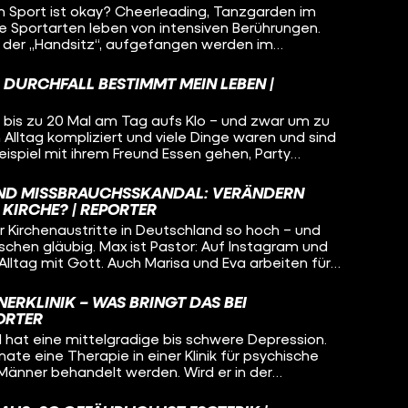
im Sport ist okay? Cheerleading, Tanzgarden im
re Sportarten leben von intensiven Berührungen.
 der „Handsitz“, aufgefangen werden im
en, gehören für viele einfach dazu. Aber was, wenn
erschritten wird? Und wie kann ein kontaktreicher
 DURCHFALL BESTIMMT MEIN LEBEN |
 sich alle Beteiligten wohlfühlen? Chantal vom
hins und Tobi von der Tanzgarde Zunft Müüs aus
 bis zu 20 Mal am Tag aufs Klo – und zwar um zu
rainings mit.
Alltag kompliziert und viele Dinge waren und sind
eispiel mit ihrem Freund Essen gehen, Party
eigenen Hund haben. Die Ursache für ihre
klar – deswegen hat sie seit einigen Jahren die
ND MISSBRAUCHSSKANDAL: VERÄNDERN
 KIRCHE? | REPORTER
r Kirchenaustritte in Deutschland so hoch – und
schen gläubig. Max ist Pastor: Auf Instagram und
Alltag mit Gott. Auch Marisa und Eva arbeiten für
nline ihre Begeisterung für den katholischen
sichter für eine Institution, die krass in der Kritik
NERKLINIK – WAS BRINGT DAS BEI
as an und warum machen sie das trotzdem?
ORTER
nd hat eine mittelgradige bis schwere Depression.
te eine Therapie in einer Klinik für psychische
 Männer behandelt werden. Wird er in der
d? Und welche Vorteile bringt eine Klinik nur für