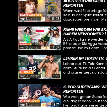
AUSSTEIGERIN PACKT 
REPORTER
Wann wird Esoterik gefäh
sein. In der Spiritualitä
vor 3 Jahren
13:05
dazuzugehören. Sie ruts
spirituelle Festivals, R
als sie auf eine Abzocke 
FAME WERDEN WIE SK
schafft sie den Ausstie
HABEN NEWCOMER? |
Als Artist fame werden 
B3ns oder Ski Aggu hab
vor 3 Jahren
14:09
postet und mit dem Cont
Durchbruch in der Musik
das auch schaffen – wie
LEHRER IM TRASH TV:
Lehrer auf TikTok: Kann 
dem Studium als Lehrer. 
und präsentiert sich da
vor 3 Jahren
11:12
Kandidat bei einer Tra
vereinen und ohne Probl
Inhalten in der Öffentlic
K-POP SUPERFANS: WIE
REPORTER
Wie weit gehen Superfans
die längst nach Deutsch
vor 3 Jahren
13:17
hier und haben eine tre