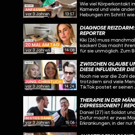
Wie viel Körperkontakt 
Karneval und viele ande
vor 3 Jahren
13:57
Hebungen im Schritt wie
Brustbereich und anfass
dort mal eine Grenze üb
DIAGNOSE REIZDARM:
Sport so aussehen, dass
REPORTER
Cheerleading-Team Dolp
Kiki (26) muss manchmal
Köln nehmen uns in ihre T
kacken! Das macht ihren 
vor 3 Jahren
14:08
für sie unmöglich. Zum B
machen oder auch einen 
Darmbeschwerden sind un
ZWISCHEN GLAUBE U
Diagnose „Reizdarm“.
DIESE INFLUENCER DIE
Noch nie war die Zahl de
trotzdem sind viele Men
vor 3 Jahren
14:24
TikTok postet er seinen 
die #Kirche und teilen o
Glauben. Alle drei sind Ge
THERAPIE IN DER MÄN
steht. Wie fühlt sich d
DEPRESSIONEN? | REP
Daniel (27) ist Soldat u
Dafür macht er zwei Mona
vor 3 Jahren
15:06
Erkrankungen, in der nur
Männerklinik wieder gesun
Männer?