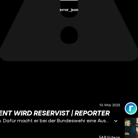
error_json
10. Mai 2023
ENT WIRD RESERVIST | REPORTER
Ferdinand will Reservist bei der Bundeswehr werden. Dafür macht er bei der Bundeswehr eine Ausbildung zum Reservisten im Heimatschutz. Danach kann er in Notfällen zum Einsatz in Deutschland eingezogen werden. Dabei hatte er vorher nie etwas mit der Bundeswehr am Hut und will auch nicht mit einer Waffe auf Menschen schießen. Trotzdem will er die Ausbildung durchziehen. Unser Reporter Kai begleitet ihn dabei.
548 Videos