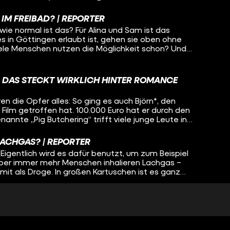
s für die Konzerte und das Merchandise. Unser
K-Pop Superfans in Berlin, die auf ein Konzert von
 IM FREIBAD? | REPORTER
ie normal ist das? Für Alina und Sam ist das
 es in Göttingen erlaubt ist, gehen sie oben ohne
ele Menschen nutzen die Möglichkeit schon? Und
s machen wollen, sich vor Belästigung und blöden
ra war mit ihnen im #Freibad und hat oben ohne
 DAS STECKT WIRKLICH HINTER ROMANCE
en die Opfer alles: So ging es auch Björn*, den
Film getroffen hat. 100.000 Euro hat er durch den
annte „Pig Butchering“ trifft viele junge Leute in
machen die Betrüger:innen damit sogar Milliarden.
LACHGAS? | REPORTER
Eigentlich wird es dafür benutzt, um zum Beispiel
ber immer mehr Menschen inhalieren Lachgas –
it als Droge. In großen Kartuschen ist es ganz
Online-Versand zu kaufen. Die Ballons, durch die das
oft schon mit dabei. Wie gefährlich ist der Trend um
H: STIMMT WAS NICHT MIT MIR? | REPORTER
nem Fetisch. Er steht auf erotische Hypnose, aber er
tisch auch auszuleben. Reporter Alex ist dabei, als