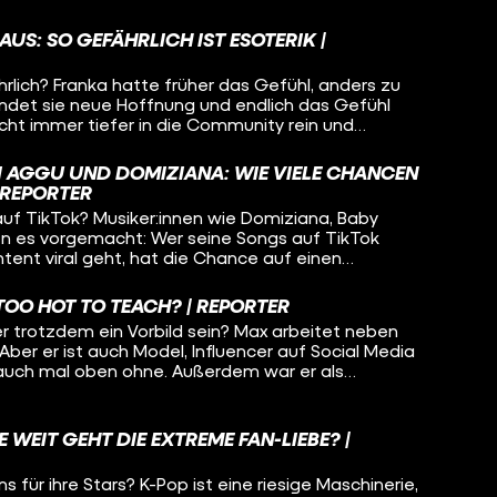
d? Und welche Vorteile bringt eine Klinik nur für
AUS: SO GEFÄHRLICH IST ESOTERIK |
rlich? Franka hatte früher das Gefühl, anders zu
t findet sie neue Hoffnung und endlich das Gefühl
cht immer tiefer in die Community rein und
ituale und Glaubenssätze bestimmen ihr Leben. Erst
reinfällt und ihre beste Freundin mit reinzieht,
I AGGU UND DOMIZIANA: WIE VIELE CHANCEN
g aus der Szene.
 REPORTER
auf TikTok? Musiker:innen wie Domiziana, Baby
en es vorgemacht: Wer seine Songs auf TikTok
ent viral geht, hat die Chance auf einen
industrie. Die Nachwuchsband Kabinett möchte
 funktioniert das?
 TOO HOT TO TEACH? | REPORTER
er trotzdem ein Vorbild sein? Max arbeitet neben
Aber er ist auch Model, Influencer auf Social Media
 auch mal oben ohne. Außerdem war er als
sh-TV-Sendung. Kann man diese beiden Welten
eme als Lehrer arbeiten, wenn man mit solchen
hkeit steht?
 WEIT GEHT DIE EXTREME FAN-LIEBE? |
 für ihre Stars? K-Pop ist eine riesige Maschinerie,