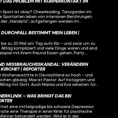
G? DAS PROBLEM MIT KÖRPERKONTAKT IM
im Sport ist okay? Cheerleading, Tanzgarden im
re Sportarten leben von intensiven Berührungen.
 der „Handsitz“, aufgefangen werden im
en, gehören für viele einfach dazu. Aber was, wenn
erschritten wird? Und wie kann ein kontaktreicher
 DURCHFALL BESTIMMT MEIN LEBEN |
 sich alle Beteiligten wohlfühlen? Chantal vom
hins und Tobi von der Tanzgarde Zunft Müüs aus
 bis zu 20 Mal am Tag aufs Klo – und zwar um zu
rainings mit.
Alltag kompliziert und viele Dinge waren und sind
eispiel mit ihrem Freund Essen gehen, Party
eigenen Hund haben. Die Ursache für ihre
klar – deswegen hat sie seit einigen Jahren die
ND MISSBRAUCHSSKANDAL: VERÄNDERN
 KIRCHE? | REPORTER
r Kirchenaustritte in Deutschland so hoch – und
schen gläubig. Max ist Pastor: Auf Instagram und
Alltag mit Gott. Auch Marisa und Eva arbeiten für
nline ihre Begeisterung für den katholischen
sichter für eine Institution, die krass in der Kritik
NERKLINIK – WAS BRINGT DAS BEI
as an und warum machen sie das trotzdem?
ORTER
nd hat eine mittelgradige bis schwere Depression.
te eine Therapie in einer Klinik für psychische
 Männer behandelt werden. Wird er in der