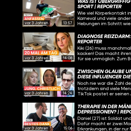
WAS IST ÜBERGRIFFI
SPORT | REPORTER
Wie viel Körperkontakt 
Karneval und viele ande
vor 3 Jahren
13:57
Hebungen im Schritt wie
Brustbereich und anfass
dort mal eine Grenze üb
DIAGNOSE REIZDARM:
Sport so aussehen, dass
REPORTER
Cheerleading-Team Dolp
Kiki (26) muss manchmal
Köln nehmen uns in ihre T
kacken! Das macht ihren 
vor 3 Jahren
14:08
für sie unmöglich. Zum B
machen oder auch einen 
Darmbeschwerden sind un
ZWISCHEN GLAUBE U
Diagnose „Reizdarm“.
DIESE INFLUENCER DIE
Noch nie war die Zahl de
trotzdem sind viele Men
vor 3 Jahren
14:24
TikTok postet er seinen 
die #Kirche und teilen o
Glauben. Alle drei sind Ge
THERAPIE IN DER MÄN
steht. Wie fühlt sich d
DEPRESSIONEN? | REP
Daniel (27) ist Soldat u
Dafür macht er zwei Mona
vor 3 Jahren
15:06
Erkrankungen, in der nur