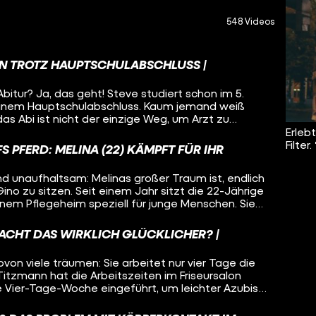
548 Videos
EIN TROTZ HAUPTSCHULABSCHLUSS |
bitur? Ja, das geht! Steve studiert schon im 5.
inem Hauptschulabschluss. Kaum jemand weiß
as Abi ist nicht der einzige Weg, um Arzt zu
Erleb
Filter.
 PFERD: MELINA (22) KÄMPFT FÜR IHR
nd unaufhaltsam: Melinas großer Traum ist, endlich
ino zu sitzen. Seit einem Jahr sitzt die 22-Jährige
 einem Pflegeheim speziell für junge Menschen. Sie
der zu einem schwächeren Herzen und manchmal
ührt. Ob sie es schaffen wird, wieder zu reiten?
ACHT DAS WIRKLICH GLÜCKLICHER? |
 wovon viele träumen: Sie arbeitet nur vier Tage die
Titzmann hat die Arbeitszeiten im Friseursalon
ie Vier-Tage-Woche eingeführt, um leichter Azubis
 auch aus der Gen Z zu finden.