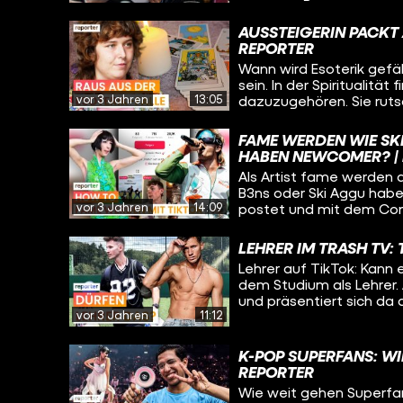
Männerklinik wieder gesun
Männer?
AUSSTEIGERIN PACKT 
REPORTER
Wann wird Esoterik gefäh
sein. In der Spiritualitä
vor 3 Jahren
13:05
dazuzugehören. Sie ruts
spirituelle Festivals, R
als sie auf eine Abzocke 
FAME WERDEN WIE SK
schafft sie den Ausstie
HABEN NEWCOMER? |
Als Artist fame werden 
B3ns oder Ski Aggu hab
vor 3 Jahren
14:09
postet und mit dem Cont
Durchbruch in der Musik
das auch schaffen – wie
LEHRER IM TRASH TV:
Lehrer auf TikTok: Kann 
dem Studium als Lehrer. 
und präsentiert sich da
vor 3 Jahren
11:12
Kandidat bei einer Tra
vereinen und ohne Probl
Inhalten in der Öffentlic
K-POP SUPERFANS: WIE
REPORTER
Wie weit gehen Superfans