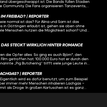
land übergeschwappt ist. Die Bands füllen Stadien
ue Community. Die Fans organisieren Tanzevents,
s für die Konzerte und das Merchandise. Unser
K-Pop Superfans in Berlin, die auf ein Konzert von
 IM FREIBAD? | REPORTER
ie normal ist das? Für Alina und Sam ist das
 es in Göttingen erlaubt ist, gehen sie oben ohne
ele Menschen nutzen die Möglichkeit schon? Und
s machen wollen, sich vor Belästigung und blöden
ra war mit ihnen im #Freibad und hat oben ohne
 DAS STECKT WIRKLICH HINTER ROMANCE
en die Opfer alles: So ging es auch Björn*, den
Film getroffen hat. 100.000 Euro hat er durch den
annte „Pig Butchering“ trifft viele junge Leute in
machen die Betrüger:innen damit sogar Milliarden.
LACHGAS? | REPORTER
Eigentlich wird es dafür benutzt, um zum Beispiel
ber immer mehr Menschen inhalieren Lachgas –
it als Droge. In großen Kartuschen ist es ganz
Online-Versand zu kaufen. Die Ballons, durch die das
oft schon mit dabei. Wie gefährlich ist der Trend um
H: STIMMT WAS NICHT MIT MIR? | REPORTER