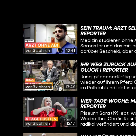
SEIN TRAUM: ARZT S
REPORTER
Medizin studieren ohne A
Semester und das mit e
vor 3 Jahren
12:41
darüber Bescheid, aber d
werden.
IHR WEG ZURÜCK AUFS
GLÜCK | REPORTER
Jung, pflegebedürftig u
wieder auf ihrem Pferd G
vor 3 Jahren
13:46
im Rollstuhl und lebt in
hat einen Gendefekt, 
zu einer Magenlähmung f
VIER-TAGE-WOCHE: M
REPORTER
Friseurin Sara (19) lebt,
Woche. Ihre Chefin Rosi 
vor 3 Jahren
12:17
radikal verändert und d
und junge Mitarbeitende