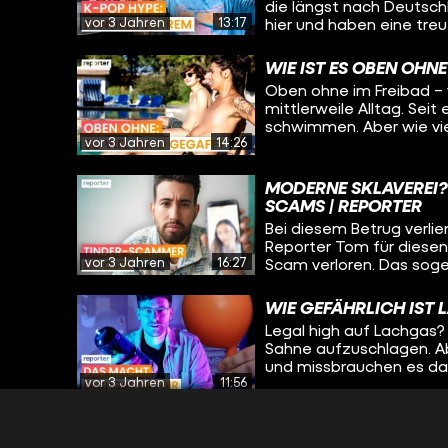
die längst nach Deutsch
vor 3 Jahren
13:17
hier und haben eine tre
geben sehr viel Geld au
Reporter Max trifft zwei 
WIE IST ES OBEN OHNE
Twice gehen.
Oben ohne im Freibad – w
mittlerweile Alltag. Seit
schwimmen. Aber wie vi
vor 3 Jahren
14:26
müssen Personen, die da
Kommentaren sorgen? Ta
selbst ausprobiert.
MODERNE SKLAVEREI?
SCAMS | REPORTER
Bei diesem Betrug verlier
Reporter Tom für diesen 
vor 3 Jahren
16:27
Scam verloren. Das sogen
Deutschland - weltweit 
WIE GEFÄHRLICH IST 
Legal high auf Lachgas? 
Sahne aufzuschlagen. A
und missbrauchen es dam
vor 3 Jahren
11:56
legal im Kiosk oder per 
Gas inhaliert wird, sind 
die Partydroge?
LEIDEN UNTER FETISC