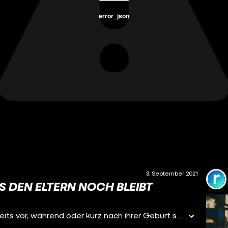
error_json
3. September 2021
AS DEN ELTERN NOCH BLEIBT
⭐ Als Sternenkinder bezeichnet man Kinder, die bereits vor, während oder kurz nach ihrer Geburt sterben. Das Wort „Sternenkind“ hat seine Wurzeln in der religiösen Vorstellung, dass verstorbene Kinder „in den Himmel“ kommen. Lange Zeit wurden verstorbene Babys als Fehlgeburten oder Totgeburten bezeichnet. Viele Sternenkind-Eltern stören diese Bezeichnungen aber, da diese den Fokus zu sehr auf das Sterben und nicht auf das Kind selbst setzen.