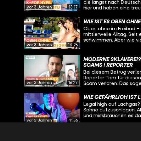
die längst nach Deutsch
vor 3 Jahren
13:17
hier und haben eine tre
geben sehr viel Geld au
Reporter Max trifft zwei 
WIE IST ES OBEN OHNE
Twice gehen.
Oben ohne im Freibad – w
mittlerweile Alltag. Seit
schwimmen. Aber wie vi
vor 3 Jahren
14:26
müssen Personen, die da
Kommentaren sorgen? Ta
selbst ausprobiert.
MODERNE SKLAVEREI?
SCAMS | REPORTER
Bei diesem Betrug verlier
Reporter Tom für diesen 
vor 3 Jahren
16:27
Scam verloren. Das sogen
Deutschland - weltweit 
WIE GEFÄHRLICH IST 
Legal high auf Lachgas? 
Sahne aufzuschlagen. A
und missbrauchen es dam
vor 3 Jahren
11:56
legal im Kiosk oder per 
Gas inhaliert wird, sind 
die Partydroge?
LEIDEN UNTER FETISC