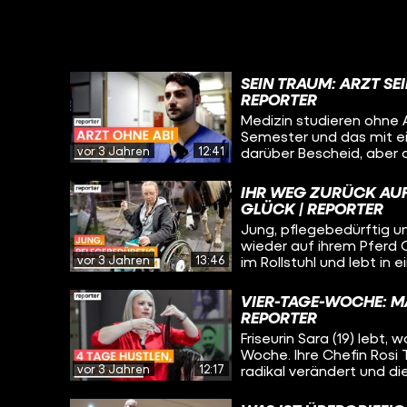
SEIN TRAUM: ARZT S
REPORTER
Medizin studieren ohne A
Semester und das mit e
vor 3 Jahren
12:41
darüber Bescheid, aber d
werden.
IHR WEG ZURÜCK AUFS
GLÜCK | REPORTER
Jung, pflegebedürftig u
wieder auf ihrem Pferd G
vor 3 Jahren
13:46
im Rollstuhl und lebt in
hat einen Gendefekt, 
zu einer Magenlähmung f
VIER-TAGE-WOCHE: M
REPORTER
Friseurin Sara (19) lebt,
Woche. Ihre Chefin Rosi 
vor 3 Jahren
12:17
radikal verändert und d
und junge Mitarbeitende