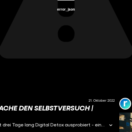
error_json
21. Oktober 2022
ACHE DEN SELBSTVERSUCH |
Leben ohne Smartphone und Social Media? Lisa hat drei Tage lang Digital Detox ausprobiert - eine harte Challenge. Denn sie hat das Gefühl, dass sie ihr Smartphone im Alltag viel zu oft benutzt und kaum davon loskommt. Eine Forscherin erklärt ihr, ab wann die Nutzung gefährlich wird und sie trifft Felix, der noch nie ein Smartphone besessen hat.