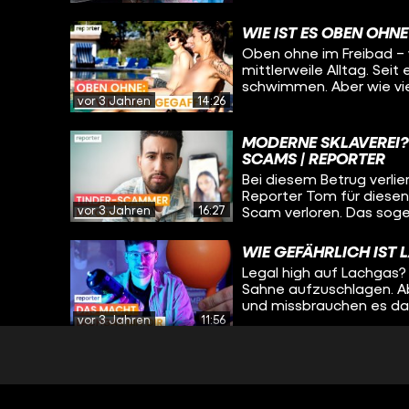
geben sehr viel Geld au
Reporter Max trifft zwei 
WIE IST ES OBEN OHNE
Twice gehen.
Oben ohne im Freibad – w
mittlerweile Alltag. Seit
schwimmen. Aber wie vi
vor 3 Jahren
14:26
müssen Personen, die da
Kommentaren sorgen? Ta
selbst ausprobiert.
MODERNE SKLAVEREI?
SCAMS | REPORTER
Bei diesem Betrug verlier
Reporter Tom für diesen 
vor 3 Jahren
16:27
Scam verloren. Das sogen
Deutschland - weltweit 
WIE GEFÄHRLICH IST 
Legal high auf Lachgas? 
Sahne aufzuschlagen. A
und missbrauchen es dam
vor 3 Jahren
11:56
legal im Kiosk oder per 
Gas inhaliert wird, sind 
die Partydroge?
LEIDEN UNTER FETISC
Laurin* leidet unter sei
traut sich nicht, den #Fe