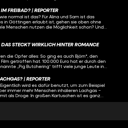
s für die Konzerte und das Merchandise. Unser
K-Pop Superfans in Berlin, die auf ein Konzert von
 IM FREIBAD? | REPORTER
ie normal ist das? Für Alina und Sam ist das
 es in Göttingen erlaubt ist, gehen sie oben ohne
ele Menschen nutzen die Möglichkeit schon? Und
s machen wollen, sich vor Belästigung und blöden
ra war mit ihnen im #Freibad und hat oben ohne
 DAS STECKT WIRKLICH HINTER ROMANCE
en die Opfer alles: So ging es auch Björn*, den
Film getroffen hat. 100.000 Euro hat er durch den
annte „Pig Butchering“ trifft viele junge Leute in
machen die Betrüger:innen damit sogar Milliarden.
LACHGAS? | REPORTER
Eigentlich wird es dafür benutzt, um zum Beispiel
ber immer mehr Menschen inhalieren Lachgas –
it als Droge. In großen Kartuschen ist es ganz
Online-Versand zu kaufen. Die Ballons, durch die das
oft schon mit dabei. Wie gefährlich ist der Trend um
H: STIMMT WAS NICHT MIT MIR? | REPORTER
nem Fetisch. Er steht auf erotische Hypnose, aber er
tisch auch auszuleben. Reporter Alex ist dabei, als