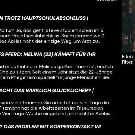
EIN TROTZ HAUPTSCHULABSCHLUSS |
bitur? Ja, das geht! Steve studiert schon im 5.
inem Hauptschulabschluss. Kaum jemand weiß
as Abi ist nicht der einzige Weg, um Arzt zu
 PFERD: MELINA (22) KÄMPFT FÜR IHR
Erleb
Filter.
nd unaufhaltsam: Melinas großer Traum ist, endlich
ino zu sitzen. Seit einem Jahr sitzt die 22-Jährige
 einem Pflegeheim speziell für junge Menschen. Sie
der zu einem schwächeren Herzen und manchmal
ührt. Ob sie es schaffen wird, wieder zu reiten?
ACHT DAS WIRKLICH GLÜCKLICHER? |
 wovon viele träumen: Sie arbeitet nur vier Tage die
Titzmann hat die Arbeitszeiten im Friseursalon
ie Vier-Tage-Woche eingeführt, um leichter Azubis
 auch aus der Gen Z zu finden.
G? DAS PROBLEM MIT KÖRPERKONTAKT IM