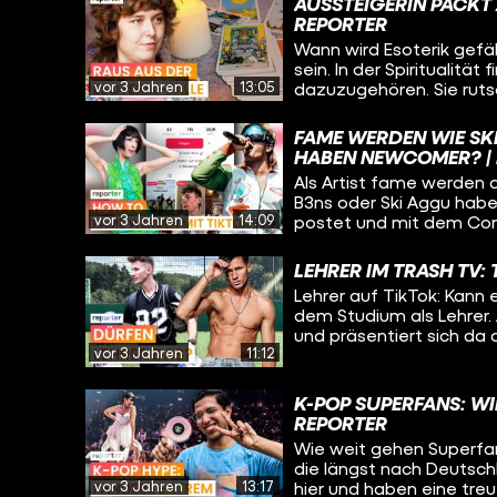
AUSSTEIGERIN PACKT 
REPORTER
Wann wird Esoterik gefäh
sein. In der Spiritualitä
vor 3 Jahren
13:05
dazuzugehören. Sie ruts
spirituelle Festivals, R
als sie auf eine Abzocke 
FAME WERDEN WIE SK
schafft sie den Ausstie
HABEN NEWCOMER? |
Als Artist fame werden 
B3ns oder Ski Aggu hab
vor 3 Jahren
14:09
postet und mit dem Cont
Durchbruch in der Musik
das auch schaffen – wie
LEHRER IM TRASH TV:
Lehrer auf TikTok: Kann 
dem Studium als Lehrer. 
und präsentiert sich da
vor 3 Jahren
11:12
Kandidat bei einer Tra
vereinen und ohne Probl
Inhalten in der Öffentlic
K-POP SUPERFANS: WIE
REPORTER
Wie weit gehen Superfans
die längst nach Deutsch
vor 3 Jahren
13:17
hier und haben eine tre