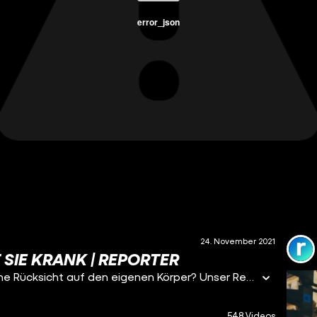
error_json
24. November 2021
SIE KRANK | REPORTER
🏃 Kein Tag ohne Sport, Laufen oder Workouts - ohne Rücksicht auf den eigenen Körper? Unser Reporter trifft Frauen, die genau das durchmachen: Knochenbrüche, Klinikaufenthalte oder eine Panikattacke und trotzdem geht es immer weiter. Über mehrere Jahre hat sich die #Sportsucht in ihre Leben geschlichen.
548 Videos