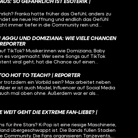
AUS: SO GEFÄHRLICH IST ESOTERIK |
rlich? Franka hatte früher das Gefühl, anders zu
t findet sie neue Hoffnung und endlich das Gefühl
cht immer tiefer in die Community rein und
ituale und Glaubenssätze bestimmen ihr Leben. Erst
reinfällt und ihre beste Freundin mit reinzieht,
I AGGU UND DOMIZIANA: WIE VIELE CHANCEN
g aus der Szene.
 REPORTER
auf TikTok? Musiker:innen wie Domiziana, Baby
en es vorgemacht: Wer seine Songs auf TikTok
ent viral geht, hat die Chance auf einen
industrie. Die Nachwuchsband Kabinett möchte
 funktioniert das?
 TOO HOT TO TEACH? | REPORTER
er trotzdem ein Vorbild sein? Max arbeitet neben
Aber er ist auch Model, Influencer auf Social Media
 auch mal oben ohne. Außerdem war er als
sh-TV-Sendung. Kann man diese beiden Welten
eme als Lehrer arbeiten, wenn man mit solchen
hkeit steht?
 WEIT GEHT DIE EXTREME FAN-LIEBE? |
 für ihre Stars? K-Pop ist eine riesige Maschinerie,
land übergeschwappt ist. Die Bands füllen Stadien
ue Community. Die Fans organisieren Tanzevents,