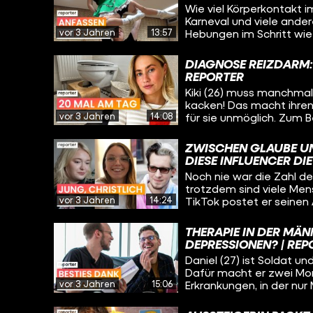
Wie viel Körperkontakt 
Karneval und viele ande
vor 3 Jahren
13:57
Hebungen im Schritt wie
Brustbereich und anfass
dort mal eine Grenze üb
DIAGNOSE REIZDARM:
Sport so aussehen, dass
REPORTER
Cheerleading-Team Dolp
Kiki (26) muss manchmal
Köln nehmen uns in ihre T
kacken! Das macht ihren 
vor 3 Jahren
14:08
für sie unmöglich. Zum B
machen oder auch einen 
Darmbeschwerden sind un
ZWISCHEN GLAUBE U
Diagnose „Reizdarm“.
DIESE INFLUENCER DIE
Noch nie war die Zahl de
trotzdem sind viele Men
vor 3 Jahren
14:24
TikTok postet er seinen 
die #Kirche und teilen o
Glauben. Alle drei sind Ge
THERAPIE IN DER MÄN
steht. Wie fühlt sich d
DEPRESSIONEN? | REP
Daniel (27) ist Soldat u
Dafür macht er zwei Mona
vor 3 Jahren
15:06
Erkrankungen, in der nur
Männerklinik wieder gesun
Männer?