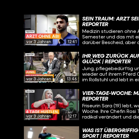
SEIN TRAUM: ARZT S
REPORTER
Medizin studieren ohne A
Semester und das mit e
vor 3 Jahren
12:41
darüber Bescheid, aber d
werden.
IHR WEG ZURÜCK AUFS
GLÜCK | REPORTER
Jung, pflegebedürftig u
wieder auf ihrem Pferd G
vor 3 Jahren
13:46
im Rollstuhl und lebt in
hat einen Gendefekt, 
zu einer Magenlähmung f
VIER-TAGE-WOCHE: M
REPORTER
Friseurin Sara (19) lebt,
Woche. Ihre Chefin Rosi 
vor 3 Jahren
12:17
radikal verändert und d
und junge Mitarbeitende
WAS IST ÜBERGRIFFI
SPORT | REPORTER