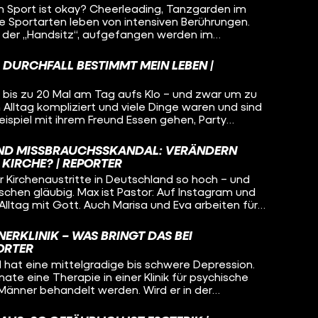
im Sport ist okay? Cheerleading, Tanzgarden im
re Sportarten leben von intensiven Berührungen.
 der „Handsitz“, aufgefangen werden im
en, gehören für viele einfach dazu. Aber was, wenn
erschritten wird? Und wie kann ein kontaktreicher
 DURCHFALL BESTIMMT MEIN LEBEN |
 sich alle Beteiligten wohlfühlen? Chantal vom
hins und Tobi von der Tanzgarde Zunft Müüs aus
 bis zu 20 Mal am Tag aufs Klo – und zwar um zu
rainings mit.
Alltag kompliziert und viele Dinge waren und sind
eispiel mit ihrem Freund Essen gehen, Party
eigenen Hund haben. Die Ursache für ihre
klar – deswegen hat sie seit einigen Jahren die
ND MISSBRAUCHSSKANDAL: VERÄNDERN
 KIRCHE? | REPORTER
r Kirchenaustritte in Deutschland so hoch – und
schen gläubig. Max ist Pastor: Auf Instagram und
Alltag mit Gott. Auch Marisa und Eva arbeiten für
nline ihre Begeisterung für den katholischen
sichter für eine Institution, die krass in der Kritik
NERKLINIK – WAS BRINGT DAS BEI
as an und warum machen sie das trotzdem?
ORTER
nd hat eine mittelgradige bis schwere Depression.
te eine Therapie in einer Klinik für psychische
 Männer behandelt werden. Wird er in der
d? Und welche Vorteile bringt eine Klinik nur für