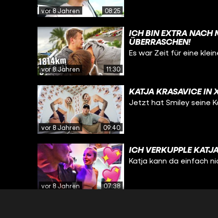
vor 8 Jahren
08:25
ICH BIN EXTRA NACH
ÜBERRASCHEN!
Es war Zeit für eine kle
vor 8 Jahren
11:30
KATJA KRASAVICE IN 
Jetzt hat Smiley seine K
vor 8 Jahren
09:40
ICH VERKUPPLE KATJ
Katja kann da einfach n
vor 8 Jahren
07:38
„BIST DU SICHER, DAS