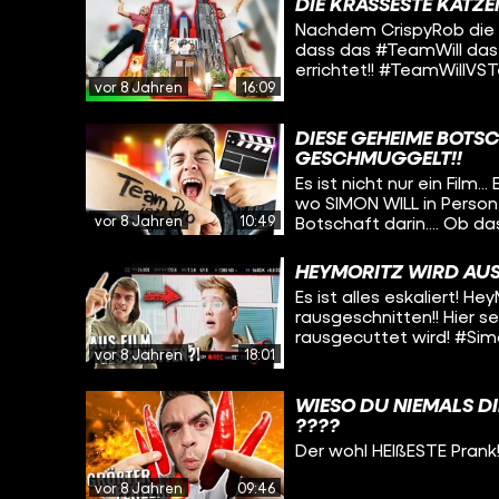
DIE KRASSESTE KATZE
Nachdem CrispyRob die H
dass das #TeamWill das 
errichtet!! #TeamWillV
vor 8 Jahren
16:09
DIESE GEHEIME BOTSC
GESCHMUGGELT!!
Es ist nicht nur ein Film.
wo SIMON WILL in Person
vor 8 Jahren
10:49
Botschaft darin.... Ob d
#TeamWill #SimonWillPr
HEYMORITZ WIRD AUS
Es ist alles eskaliert! 
rausgeschnitten!! Hier s
rausgecuttet wird! #Sim
vor 8 Jahren
18:01
WIESO DU NIEMALS DIE
????
Der wohl HEIßESTE Prank
vor 8 Jahren
09:46