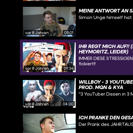
MEINE ANTWORT AN S
Simon Unge himself hat a
vor 8 Jahren
09:01
IHR REGT MICH AUF!!
HEYMORITZ, LEIDER)
IMMER DIESE STRESSIGEN 
fickiert!!
vor 8 Jahren
09:36
WILLBOY - 3 YOUTUBE
PROD. MQN & KYA
"3 YouTuber Dissen in 3
vor 8 Jahren
04:00
ICH PRANKE DEN GE
Der Prank des JAHRTAU