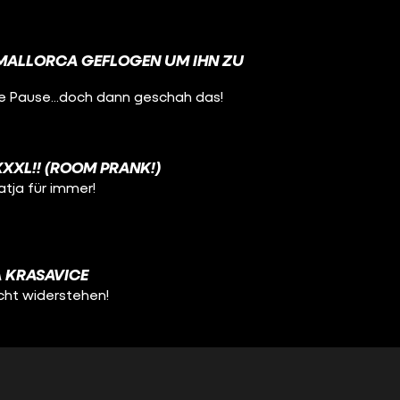
 MALLORCA GEFLOGEN UM IHN ZU
ine Pause...doch dann geschah das!
XXXL!! (ROOM PRANK!)
atja für immer!
A KRASAVICE
icht widerstehen!
S DU HIER WIRKLICH EINZIEHEN WILLST?“