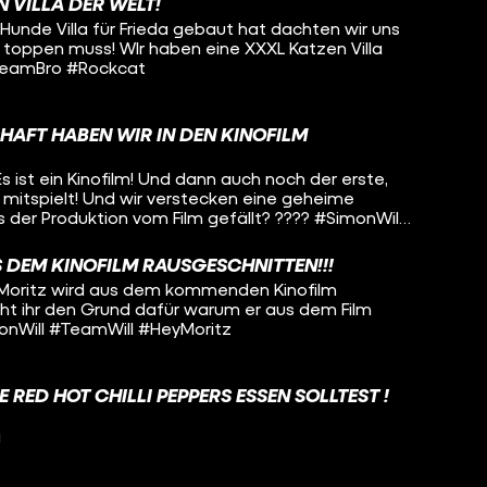
N VILLA DER WELT!
unde Villa für Frieda gebaut hat dachten wir uns
toppen muss! WIr haben eine XXXL Katzen Villa
STeamBro #Rockcat
HAFT HABEN WIR IN DEN KINOFILM
.. Es ist ein Kinofilm! Und dann auch noch der erste,
 mitspielt! Und wir verstecken eine geheime
as der Produktion vom Film gefällt? ???? #SimonWill
ank
 DEM KINOFILM RAUSGESCHNITTEN!!!
HeyMoritz wird aus dem kommenden Kinofilm
eht ihr den Grund dafür warum er aus dem Film
onWill #TeamWill #HeyMoritz
 RED HOT CHILLI PEPPERS ESSEN SOLLTEST !
!