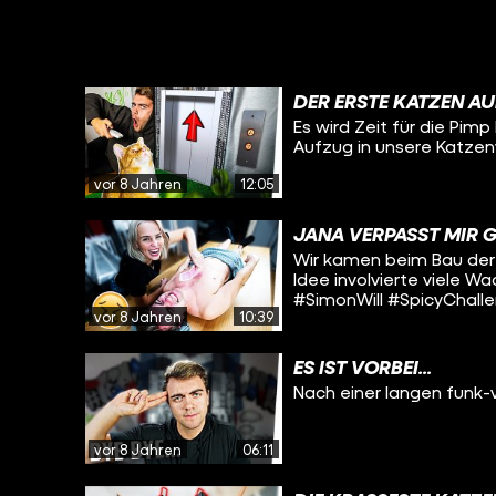
DER ERSTE KATZEN AU
Es wird Zeit für die Pimp
Aufzug in unsere Katzen
vor 8 Jahren
12:05
JANA VERPASST MIR
Wir kamen beim Bau der 
Idee involvierte viele 
#SimonWill #SpicyChall
vor 8 Jahren
10:39
ES IST VORBEI...
Nach einer langen funk-
vor 8 Jahren
06:11