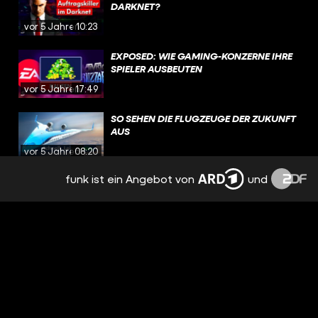
DARKNET?
vor 5 Jahren
10:23
EXPOSED: WIE GAMING-KONZERNE IHRE
SPIELER AUSBEUTEN
vor 5 Jahren
17:49
SO SEHEN DIE FLUGZEUGE DER ZUKUNFT
AUS
vor 5 Jahren
08:20
funk ist ein Angebot von
und
DER SCHLIMMSTE MCDONALD’S DER
WELT
vor 5 Jahren
11:09
DER TESLA BOT IST EIN SCHLECHTER
WITZ
vor 5 Jahren
07:54
SO UNGESUND IST COCA-COLA ZERO