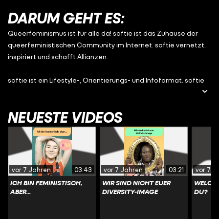
DARUM GEHT ES:
Queerfeminismus ist für alle da! softie ist das Zuhause der
queerfeministischen Community im Internet. softie vernetzt,
inspiriert und schafft Allianzen.
softie ist ein Lifestyle-, Orientierungs- und Infoformat. softie
kennt die neuesten Trends, lässt ihre größten Modecrushes zu
Wort kommen. Gleichzeitig bringt softie Diskursbegriffe in den
NEUESTE VIDEOS
Mainstream, sodass endlich alle mitreden können!
Queerfeminismus prägt den Puls der Zeit. Daher erzählt softie
immer aus dieser Perspektive. So holt das Format alle ab, die
sich schon längst mit Feminismus beschäftigen, sowie
vor 7 Jahren
03:43
vor 7 Jahren
03:21
vor 7 J
diejenigen, die das bislang noch nicht tun – sich aber dafür
ICH BIN FEMINISTISCH,
WIR SIND NICHT EUER
WELCHE
interessieren, was bei queeren und feministischen
ABER...
DIVERSITY-IMAGE
DU?
Trendsetter*innen und darüber hinaus in unserer Gesellschaft
abgeht. Softie schließt Wissenslücken und spricht Themen an,