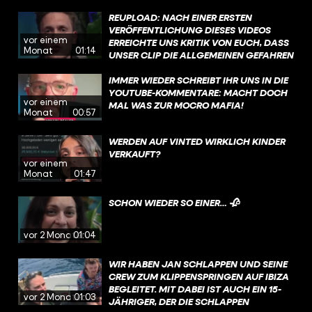
SPRUCH BERÜHMT GEMACHT HAT UND
GEFRAGT: WARUM?
REUPLOAD: NACH EINER ERSTEN
VERÖFFENTLICHUNG DIESES VIDEOS
vor einem
ERREICHTE UNS KRITIK VON EUCH, DASS
Monat
01:14
UNSER CLIP DIE ALLGEMEINEN GEFAHREN
DES KIPPELNS VERHARMLOST. DAZU
HABEN WIR EINIGE NACHRICHTEN
IMMER WIEDER SCHREIBT IHR UNS IN DIE
BEKOMMEN, IN DENEN IHR EIGENE
YOUTUBE-KOMMENTARE: MACHT DOCH
vor einem
UNFÄLLE GESCHILDERT HABT.
MAL WAS ZUR MOCRO MAFIA!
Monat
00:57
WERDEN AUF VINTED WIRKLICH KINDER
VERKAUFT?
vor einem
Monat
01:47
SCHON WIEDER SO EINER… 🥀
vor 2 Monaten
01:04
WIR HABEN JAN SCHLAPPEN UND SEINE
CREW ZUM KLIPPENSPRINGEN AUF IBIZA
BEGLEITET. MIT DABEI IST AUCH EIN 15-
vor 2 Monaten
01:03
JÄHRIGER, DER DIE SCHLAPPEN