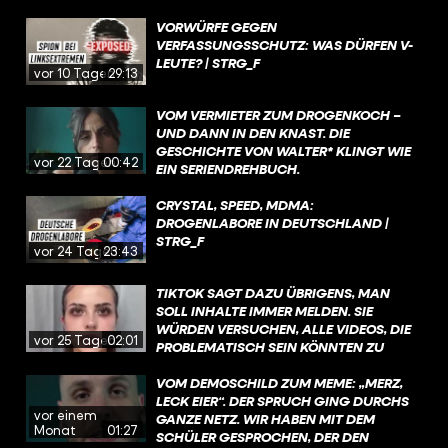
VORWÜRFE GEGEN
VERFASSUNGSSCHUTZ: WAS DÜRFEN V-
LEUTE? | STRG_F
vor 10 Tagen
29:13
VOM VERMIETER ZUM DROGENKOCH –
UND DANN IN DEN KNAST. DIE
GESCHICHTE VON WALTER* KLINGT WIE
vor 22 Tagen
00:42
EIN SERIENDREHBUCH.
CRYSTAL, SPEED, MDMA:
DROGENLABORE IN DEUTSCHLAND |
STRG_F
vor 24 Tagen
23:43
TIKTOK SAGT DAZU ÜBRIGENS, MAN
SOLL INHALTE IMMER MELDEN. SIE
WÜRDEN VERSUCHEN, ALLE VIDEOS, DIE
vor 25 Tagen
02:01
PROBLEMATISCH SEIN KÖNNTEN ZU
ÜBERPRÜFEN, WENN SIE KENNTNIS
DAVON HABEN UND AUCH SELBST AKTIV
VOM DEMOSCHILD ZUM MEME: „MERZ,
INHALTE FILTERN, DIE GEGEN DIE
LECK EIER“. DER SPRUCH GING DURCHS
vor einem
RICHTLINIEN VERSTOSSEN.
GANZE NETZ. WIR HABEN MIT DEM
Monat
01:27
SCHÜLER GESPROCHEN, DER DEN