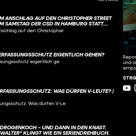
M ANSCHLAG AUF DEN CHRISTOPHER STREET
AM SAMSTAG DER CSD IN HAMBURG STATT.
UND HABEN EUCH GEFRAGT: WIE GEHT ES
schlag auf den Christopher
VERFASSUNGSSCHUTZ EIGENTLICH GEHEN?
Repor
ssungsschutz eigentlich ge
und a
empat
STRG_
FASSUNGSSCHUTZ: WAS DÜRFEN V-LEUTE? |
ungsschutz: Was dürfen V-Le
DROGENKOCH – UND DANN IN DEN KNAST.
WALTER* KLINGT WIE EIN SERIENDREHBUCH.