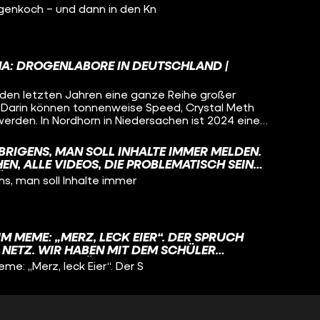
enkoch – und dann in den Kn
MA: DROGENLABORE IN DEUTSCHLAND |
 den letzten Jahren eine ganze Reihe großer
 Darin können tonnenweise Speed, Crystal Meth
erden. In Nordhorn in Niedersachen ist 2024 eines
n Amphetamin-Labore Deutschlands abgebrannt.
ian Heidelberger und STRG_F-Reporterin Zita
BRIGENS, MAN SOLL INHALTE IMMER MELDEN.
das angeschaut, einen ehemaligen MDMA-Koch
N, ALLE VIDEOS, DIE PROBLEMATISCH SEIN
er nach dem Export von deutschen Drogen befragt:
FEN, WENN SIE KENNTNIS DAVON HABEN UND
ns, man soll Inhalte immer
mer mehr in Deutschland produziert? Wo gehen
HALTE FILTERN, DIE GEGEN DIE RICHTLINIEN
die in den Laboren hergestellt werden?
 MEME: „MERZ, LECK EIER“. DER SPRUCH
NETZ. WIR HABEN MIT DEM SCHÜLER
EN SPRUCH BERÜHMT GEMACHT HAT UND
: „Merz, leck Eier“. Der S