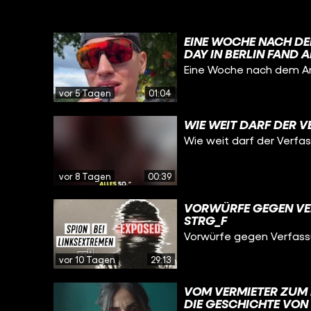
EINE WOCHE NACH DE
DAY IN BERLIN FAND 
WIR WAREN VOR ORT 
Eine Woche nach dem An
EUCH?
vor 5 Tagen
01:04
WIE WEIT DARF DER 
Wie weit darf der Verfa
vor 8 Tagen
00:39
VORWÜRFE GEGEN VER
STRG_F
Vorwürfe gegen Verfass
vor 10 Tagen
29:13
VOM VERMIETER ZUM 
DIE GESCHICHTE VON 