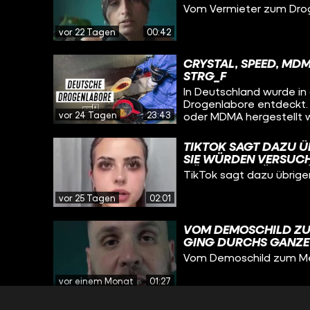
Vom Vermieter zum Drog
vor 22 Tagen
00:42
CRYSTAL, SPEED, MD
STRG_F
In Deutschland wurde in
Drogenlabore entdeckt.
vor 24 Tagen
23:43
oder MDMA hergestellt w
der größten entdeckte
STRG_F-Reporter Sebast
TIKTOK SAGT DAZU Ü
Zengerling haben sich 
SIE WÜRDEN VERSUCHE
gesprochen und Ermittl
KÖNNTEN ZU ÜBERPRÜ
TikTok sagt dazu übrige
Warum wird offenbar im
AUCH SELBST AKTIV IN
die ganzen Drogen hin, 
VERSTOSSEN.
vor 25 Tagen
02:01
VOM DEMOSCHILD ZUM
GING DURCHS GANZE 
GESPROCHEN, DER D
Vom Demoschild zum Meme
GEFRAGT: WARUM?
vor einem Monat
01:27