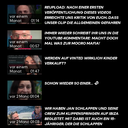
SPRUCH BERÜHMT GEMACHT HAT UND
GEFRAGT: WARUM?
REUPLOAD: NACH EINER ERSTEN
VERÖFFENTLICHUNG DIESES VIDEOS
vor einem
ERREICHTE UNS KRITIK VON EUCH, DASS
Monat
01:14
UNSER CLIP DIE ALLGEMEINEN GEFAHREN
DES KIPPELNS VERHARMLOST. DAZU
HABEN WIR EINIGE NACHRICHTEN
IMMER WIEDER SCHREIBT IHR UNS IN DIE
BEKOMMEN, IN DENEN IHR EIGENE
YOUTUBE-KOMMENTARE: MACHT DOCH
vor einem
UNFÄLLE GESCHILDERT HABT.
MAL WAS ZUR MOCRO MAFIA!
Monat
00:57
WERDEN AUF VINTED WIRKLICH KINDER
VERKAUFT?
vor einem
Monat
01:47
SCHON WIEDER SO EINER… 🥀
vor 2 Monaten
01:04
WIR HABEN JAN SCHLAPPEN UND SEINE
CREW ZUM KLIPPENSPRINGEN AUF IBIZA
BEGLEITET. MIT DABEI IST AUCH EIN 15-
vor 2 Monaten
01:03
JÄHRIGER, DER DIE SCHLAPPEN