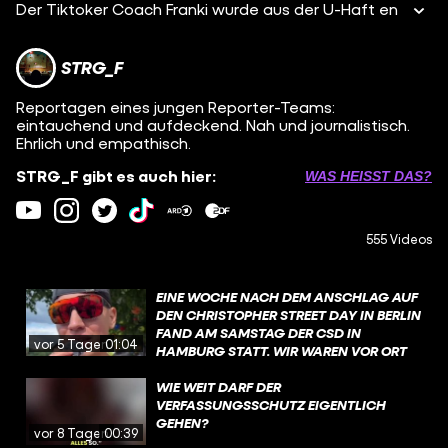
Der Tiktoker Coach Franki wurde aus der U-Haft en
STRG_F
Reportagen eines jungen Reporter-Teams:
eintauchend und aufdeckend. Nah und journalistisch.
Ehrlich und empathisch.
STRG_F gibt es auch hier:
WAS HEISST DAS?
555 Videos
EINE WOCHE NACH DEM ANSCHLAG AUF
DEN CHRISTOPHER STREET DAY IN BERLIN
FAND AM SAMSTAG DER CSD IN
vor 5 Tagen
01:04
HAMBURG STATT. WIR WAREN VOR ORT
UND HABEN EUCH GEFRAGT: WIE GEHT
ES EUCH?
WIE WEIT DARF DER
VERFASSUNGSSCHUTZ EIGENTLICH
GEHEN?
vor 8 Tagen
00:39