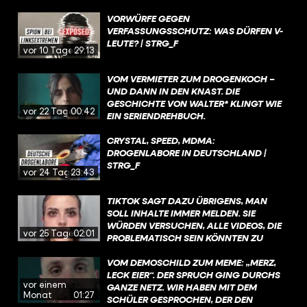
VORWÜRFE GEGEN
VERFASSUNGSSCHUTZ: WAS DÜRFEN V-
LEUTE? | STRG_F
vor 10 Tagen
29:13
VOM VERMIETER ZUM DROGENKOCH –
UND DANN IN DEN KNAST. DIE
GESCHICHTE VON WALTER* KLINGT WIE
vor 22 Tagen
00:42
EIN SERIENDREHBUCH.
CRYSTAL, SPEED, MDMA:
DROGENLABORE IN DEUTSCHLAND |
STRG_F
vor 24 Tagen
23:43
TIKTOK SAGT DAZU ÜBRIGENS, MAN
SOLL INHALTE IMMER MELDEN. SIE
WÜRDEN VERSUCHEN, ALLE VIDEOS, DIE
vor 25 Tagen
02:01
PROBLEMATISCH SEIN KÖNNTEN ZU
ÜBERPRÜFEN, WENN SIE KENNTNIS
DAVON HABEN UND AUCH SELBST AKTIV
VOM DEMOSCHILD ZUM MEME: „MERZ,
INHALTE FILTERN, DIE GEGEN DIE
LECK EIER“. DER SPRUCH GING DURCHS
vor einem
RICHTLINIEN VERSTOSSEN.
GANZE NETZ. WIR HABEN MIT DEM
Monat
01:27
SCHÜLER GESPROCHEN, DER DEN