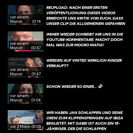
SPRUCH BERÜHMT GEMACHT HAT UND
GEFRAGT: WARUM?
REUPLOAD: NACH EINER ERSTEN
VERÖFFENTLICHUNG DIESES VIDEOS
vor einem
ERREICHTE UNS KRITIK VON EUCH, DASS
Monat
01:14
UNSER CLIP DIE ALLGEMEINEN GEFAHREN
DES KIPPELNS VERHARMLOST. DAZU
HABEN WIR EINIGE NACHRICHTEN
IMMER WIEDER SCHREIBT IHR UNS IN DIE
BEKOMMEN, IN DENEN IHR EIGENE
YOUTUBE-KOMMENTARE: MACHT DOCH
vor einem
UNFÄLLE GESCHILDERT HABT.
MAL WAS ZUR MOCRO MAFIA!
Monat
00:57
WERDEN AUF VINTED WIRKLICH KINDER
VERKAUFT?
vor einem
Monat
01:47
SCHON WIEDER SO EINER… 🥀
vor einem
Monat
01:04
WIR HABEN JAN SCHLAPPEN UND SEINE
CREW ZUM KLIPPENSPRINGEN AUF IBIZA
BEGLEITET. MIT DABEI IST AUCH EIN 15-
vor 2 Monaten
01:03
JÄHRIGER, DER DIE SCHLAPPEN