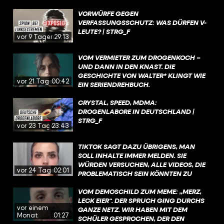
VORWÜRFE GEGEN
VERFASSUNGSSCHUTZ: WAS DÜRFEN V-
LEUTE? | STRG_F
vor 9 Tagen
29:13
VOM VERMIETER ZUM DROGENKOCH –
UND DANN IN DEN KNAST. DIE
GESCHICHTE VON WALTER* KLINGT WIE
vor 21 Tagen
00:42
EIN SERIENDREHBUCH.
CRYSTAL, SPEED, MDMA:
DROGENLABORE IN DEUTSCHLAND |
STRG_F
vor 23 Tagen
23:43
TIKTOK SAGT DAZU ÜBRIGENS, MAN
SOLL INHALTE IMMER MELDEN. SIE
WÜRDEN VERSUCHEN, ALLE VIDEOS, DIE
vor 24 Tagen
02:01
PROBLEMATISCH SEIN KÖNNTEN ZU
ÜBERPRÜFEN, WENN SIE KENNTNIS
DAVON HABEN UND AUCH SELBST AKTIV
VOM DEMOSCHILD ZUM MEME: „MERZ,
INHALTE FILTERN, DIE GEGEN DIE
LECK EIER“. DER SPRUCH GING DURCHS
vor einem
RICHTLINIEN VERSTOSSEN.
GANZE NETZ. WIR HABEN MIT DEM
Monat
01:27
SCHÜLER GESPROCHEN, DER DEN