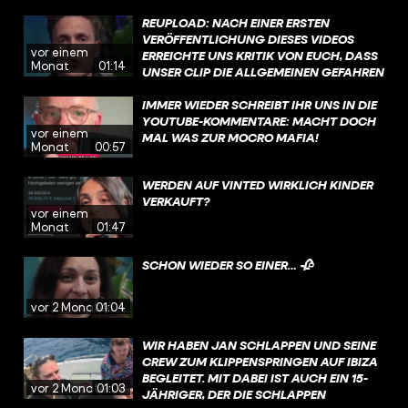
SPRUCH BERÜHMT GEMACHT HAT UND
GEFRAGT: WARUM?
REUPLOAD: NACH EINER ERSTEN
VERÖFFENTLICHUNG DIESES VIDEOS
vor einem
ERREICHTE UNS KRITIK VON EUCH, DASS
Monat
01:14
UNSER CLIP DIE ALLGEMEINEN GEFAHREN
DES KIPPELNS VERHARMLOST. DAZU
HABEN WIR EINIGE NACHRICHTEN
IMMER WIEDER SCHREIBT IHR UNS IN DIE
BEKOMMEN, IN DENEN IHR EIGENE
YOUTUBE-KOMMENTARE: MACHT DOCH
vor einem
UNFÄLLE GESCHILDERT HABT.
MAL WAS ZUR MOCRO MAFIA!
Monat
00:57
WERDEN AUF VINTED WIRKLICH KINDER
VERKAUFT?
vor einem
Monat
01:47
SCHON WIEDER SO EINER… 🥀
vor 2 Monaten
01:04
WIR HABEN JAN SCHLAPPEN UND SEINE
CREW ZUM KLIPPENSPRINGEN AUF IBIZA
BEGLEITET. MIT DABEI IST AUCH EIN 15-
vor 2 Monaten
01:03
JÄHRIGER, DER DIE SCHLAPPEN