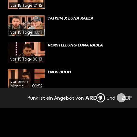
vor 15 Tagen
01:12
TAHSIM X LUNA RABEA
vor 15 Tagen
13:11
VORSTELLUNG LUNA RABEA
vor 15 Tagen
00:13
ENOS BUCH
vor einem
Monat
00:52
funk ist ein Angebot von
und
ENO AUF LINKEDIN
vor einem
Monat
00:28
ENO TANZT
vor einem