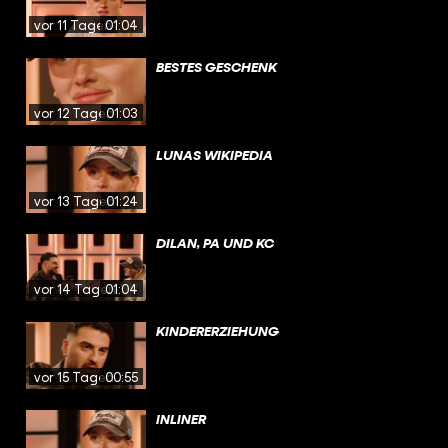
vor 11 Tagen
01:04
BESTES GESCHENK
vor 12 Tagen
01:03
LUNAS WIKIPEDIA
vor 13 Tagen
01:24
DILAN, PA UND KC
vor 14 Tagen
01:04
KINDERERZIEHUNG
vor 15 Tagen
00:55
INLINER