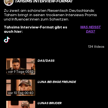
TAHSIMS INTERVIEW-FORMAT
Zu zweit am schönsten Fliesentisch Deutschlands:
Tahsim bringt in seinen trockenen Interviews Promis
und Influencer:innen zum Schwitzen.
Tahsims Interview-Format gibt es
WAS HEISST D
auch hier:
AS?
134 Videos
DAS/DASS
vor 9 Tagen
00:52
LUNA BEI ENGE FREUNDE
vor 10 Tagen
00:40
LUNAS BRUDER