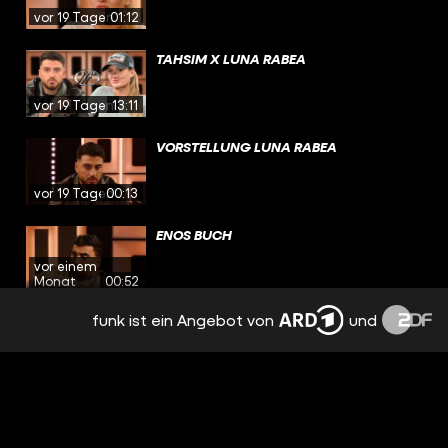
vor 19 Tagen
01:12
TAHSIM X LUNA RABEA
vor 19 Tagen
13:11
VORSTELLUNG LUNA RABEA
vor 19 Tagen
00:13
ENOS BUCH
vor einem
Monat
00:52
funk ist ein Angebot von
und
ENO AUF LINKEDIN
vor einem
Monat
00:28
ENO TANZT
vor einem