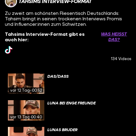
TAHSIMS INTERVIEW-FORMAT
Zu zweit am schönsten Fliesentisch Deutschlands:
Tahsim bringt in seinen trockenen Interviews Promis
und Influencer:innen zum Schwitzen.
Tahsims Interview-Format gibt es
WAS HEISST D
auch hier:
AS?
134 Videos
DAS/DASS
vor 12 Tagen
00:52
LUNA BEI ENGE FREUNDE
vor 13 Tagen
00:40
LUNAS BRUDER