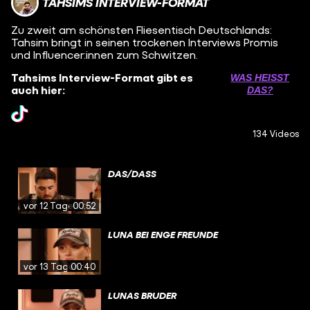
TAHSIMS INTERVIEW-FORMAT
Zu zweit am schönsten Fliesentisch Deutschlands:
Tahsim bringt in seinen trockenen Interviews Promis
und Influencer:innen zum Schwitzen.
Tahsims Interview-Format gibt es
WAS HEISST D
auch hier:
AS?
134 Videos
DAS/DASS
vor 12 Tagen
00:52
LUNA BEI ENGE FREUNDE
vor 13 Tagen
00:40
LUNAS BRUDER