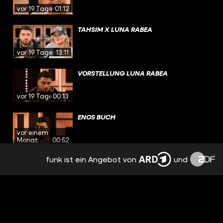
vor 19 Tagen
01:12
TAHSIM X LUNA RABEA
vor 19 Tagen
13:11
VORSTELLUNG LUNA RABEA
vor 19 Tagen
00:13
ENOS BUCH
vor einem
Monat
00:52
funk ist ein Angebot von
und
ENO AUF LINKEDIN
vor einem
Monat
00:28
ENO TANZT
vor einem