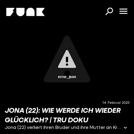
error_json
14. Februar 2023
JONA (22): WIE WERDE ICH WIEDER
GLÜCKLICH? | TRU DOKU
Jona (22) verliert ihren Bruder und ihre Mutter an Krebs. Zu Jonas 18. Geburtstag sind nur noch sie und ihr Papa übrig. Für die Beiden steht fest: “Wir leben für euch weiter”