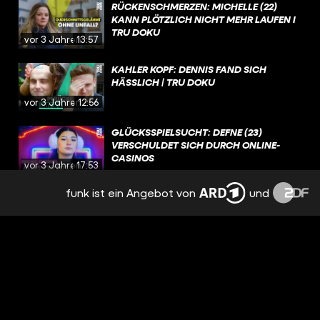
RÜCKENSCHMERZEN: MICHELLE (22)
KANN PLÖTZLICH NICHT MEHR LAUFEN I
TRU DOKU
vor 3 Jahren
13:57
KAHLER KOPF: DENNIS FAND SICH
HÄSSLICH | TRU DOKU
vor 3 Jahren
12:56
GLÜCKSSPIELSUCHT: DEFNE (23)
VERSCHULDET SICH DURCH ONLINE-
CASINOS
vor 3 Jahren
17:53
funk ist ein Angebot von
und
AZIZ (17) BEWÄLTIGT SEINEN ALLTAG MIT
DEN FÜSSEN I TRU DOKU
vor 3 Jahren
12:26
ENDLICH SCHMERZFREI: JOLIENS LEBEN
NACH DER LIPÖDEM-OP | TRU DOKU
vor 3 Jahren
14:30