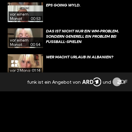
EPS GOING WYLD.
vor einem
Monat
00:53
DAS IST NICHT NUR EIN WM-PROBLEM,
SONDERN GENERELL EIN PROBLEM BEI
vor einem
FUSSBALL-SPIELEN
Monat
00:54
WER MACHT URLAUB IN ALBANIEN?
vor 2 Monaten
01:14
funk ist ein Angebot von
und
BEKOMMT IHR BAFÖG?
vor 2 Monaten
00:56
WEN WÜRDE ZAHIDE ENDORSEN?
vor 2 Monaten
01:06