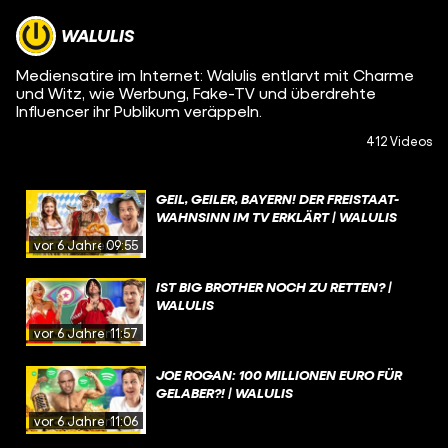
WALULIS
Mediensatire im Internet: Walulis entlarvt mit Charme
und Witz, wie Werbung, Fake-TV und überdrehte
Influencer ihr Publikum veräppeln.
412 Videos
GEIL, GEILER, BAYERN! DER FREISTAAT-
WAHNSINN IM TV ERKLÄRT | WALULIS
vor 6 Jahren
09:55
IST BIG BROTHER NOCH ZU RETTEN? |
WALULIS
vor 6 Jahren
11:57
JOE ROGAN: 100 MILLIONEN EURO FÜR
GELABER?! | WALULIS
vor 6 Jahren
11:06