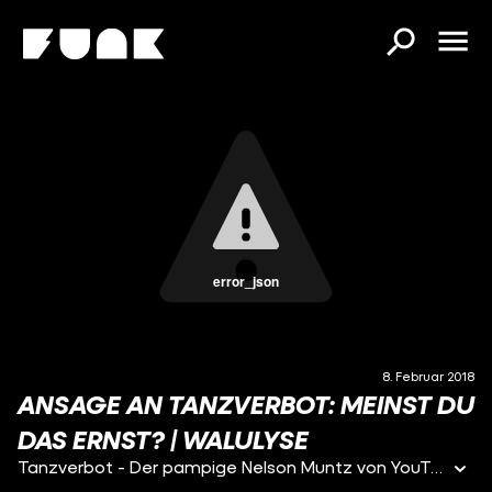
error_json
8. Februar 2018
ANSAGE AN TANZVERBOT: MEINST DU
DAS ERNST? | WALULYSE
Tanzverbot - Der pampige Nelson Muntz von YouTube. Wir haben uns mal ein paar Videos angeschaut und fragen uns: Spielst du das nur, oder bist du wirklich so Tanzverbot?! Ansage an ApoRed, Ansage an Lidl Verkäuferin, Ansage an Ansage reiht sich auf dem Kanal von Kilian Heinrich aka Tanzverbot. Wir waren zunächst beeindruckt: Kann sich ein Mann wirklich so viel aufregen? Deswegen haben wir nachgeforscht und sind schnell auf das Gerücht gestoßen: Tanzverbot spielt das alles nur, der ist Fake. Wir haben die Argumente dafür und dagegen zusammengetragen und überlassen euch das abschließende Urteil. → Wir sind Teil von funk! Mehr davon gibt's unter: ►YouTube: https://youtube.com/funkofficial ►funk Web-App: https://go.funk.net ►Facebook: https://facebook.com/funk ►Impressum: https://go.funk.net/impressum → Mehr von WALULIS: ►Jetzt diesen Kanal abonnieren: http://walul.is/2meZD40 ►Newsletter mit intimen Details aus der Redaktion abonnieren: http://walul.is/2j0zogu ►WALULIS bei Facebook: http://walul.is/2lez2Xu ►WALULIS' Rechtschreibfehler auf Twitter korrigieren: http://walul.is/2vsqDFh ►Bunte Bilder aus der Redaktion auf Insta: http://walul.is/2qTVHMW