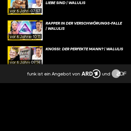
LIEBE SIND | WALULIS
vor 6 Jahren
07:57
RAPPER IN DER VERSCHWÖRUNGS-FALLE
| WALULIS
vor 6 Jahren
10:11
KNOSSI: DER PERFEKTE MANN? | WALULIS
vor 6 Jahren
09:14
funk ist ein Angebot von
und
DAS GEHEIMNIS HINTER DEM POKÉMON-
IMPERIUM | WALULIS
vor 6 Jahren
09:26
WIE DER ÖSI-KANZLER SOCIAL MEDIA
DOMINIERT | WALULIS
vor 6 Jahren
12:20
WO DER HASS AUF BILL GATES